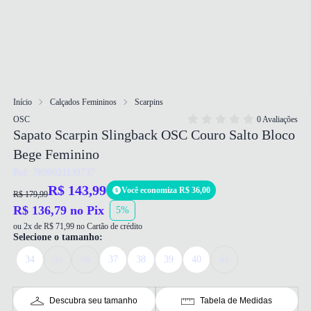
Início
Calçados Femininos
Scarpins
OSC
0 Avaliações
Sapato Scarpin Slingback OSC Couro Salto Bloco
Bege Feminino
Ref: 7899021139737
R$ 143,99
Você economiza R$ 36,00
R$ 179,99
R$ 136,79 no Pix
5%
ou 2x de R$ 71,99 no Cartão de crédito
Selecione o tamanho:
34
35
36
37
38
39
40
41
Descubra seu tamanho
Tabela de Medidas