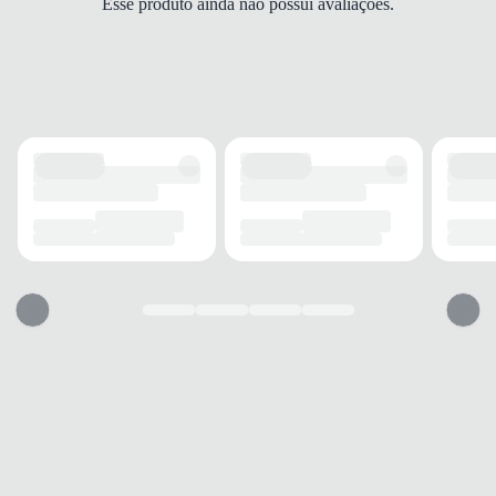
Esse produto ainda não possui avaliações.
Slingback
FECHAMENTO
Fivela
SOLADO
MATERIAL
Borracha
ADERÊNCIA
Alta
AMORTECIMENTO
Médio
PALMILHA
MATERIAL
EVA
TIPO
Anatômica
REMOVÍVEL
Não
BICO