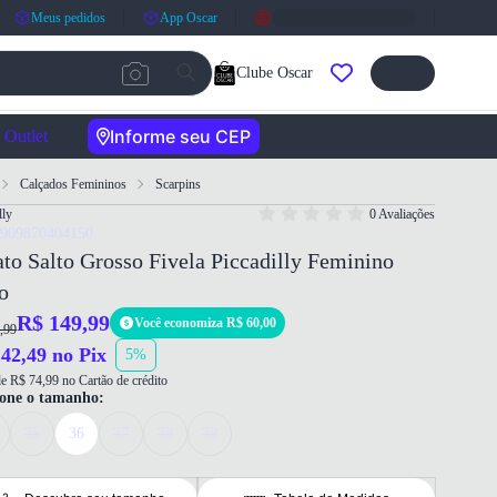
Meus pedidos
App Oscar
Clube Oscar
Informe seu CEP
Outlet
Calçados Femininos
Scarpins
lly
0 Avaliações
7909870404150
to Salto Grosso Fivela Piccadilly Feminino
o
R$ 149,99
Você economiza R$ 60,00
,99
42,49 no Pix
5%
e R$ 74,99 no Cartão de crédito
ione o tamanho:
35
36
37
38
39