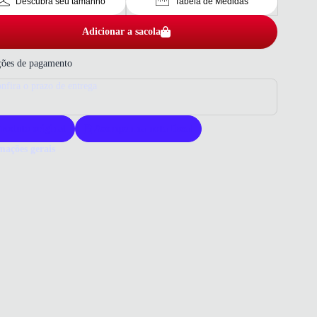
Descubra seu tamanho
Tabela de Medidas
Adicionar a sacola
ões de pagamento
nfira o prazo de entrega
roduto original
Acompanha nota fiscal
mações gerais
ue comprar um sapato Piccadilly?
to Piccadilly oferece conforto e elegância para o dia a dia. Sua
ade garante durabilidade e estilo atemporal. Escolha Piccadilly para
çado que une beleza e bem-estar.
 que você precisa saber sobre Sapato Salto Grosso Fivela Piccadilly
ino Preto
al
ico