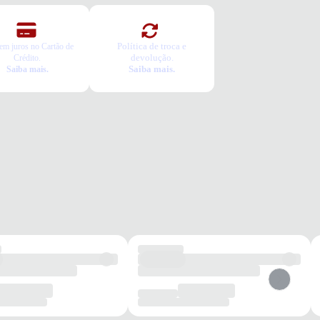
Política de troca e
em juros no Cartão de
devolução.
Crédito.
Saiba mais.
Saiba mais.