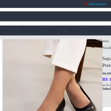
Cartão presente
eminino
Masculino
Infantil
Marcas
Cupons
Início
Piccadi
Ref: 
Sapa
Pret
R$ 209
R$ 1
ou 2x d
Selec
34