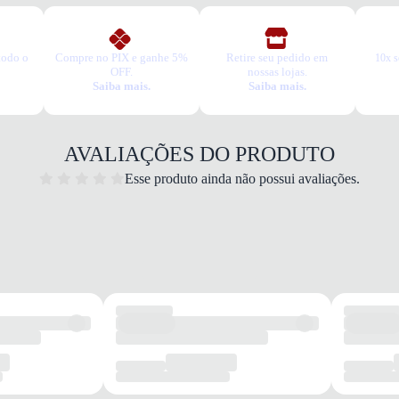
todo o
Compre no PIX e ganhe 5%
Retire seu pedido em
10x s
OFF.
nossas lojas.
Saiba mais.
Saiba mais.
AVALIAÇÕES DO PRODUTO
Esse produto ainda não possui avaliações.