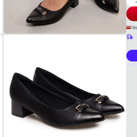
Opç
Co
P
Infor
Por q
O sapa
qualid
um cal
Tudo o
Femin
Materi
Sintét
COR
Preto