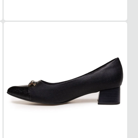
MOD
Salto
FEC
Fivela
SOL
MAT
Borra
ADE
Alta
AMO
Médi
PAL
MAT
EVA
TIPO
Anatô
REM
Não
BICO
TIPO
Fino
Esse s