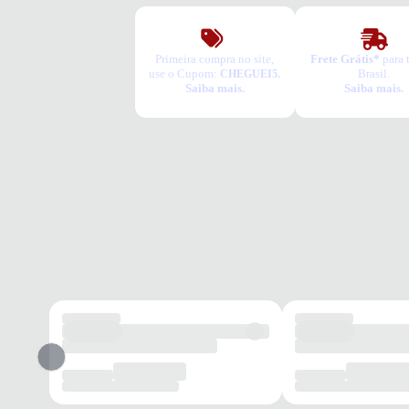
Primeira compra no site,
Frete Grátis*
para 
use o Cupom:
Brasil.
CHEGUEI5.
Saiba mais.
Saiba mais.