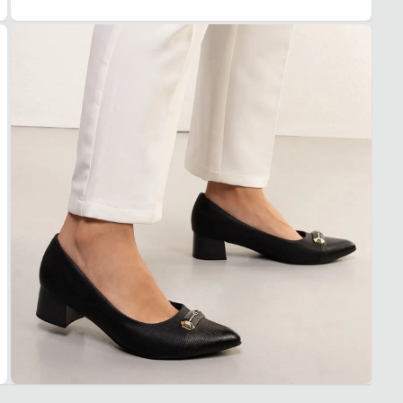
1. Es
2. Faç
3. Tro
A troc
produt
Traba
Quais 
Confec
Palmi
Solado
Confor
Garan
Este p
um pe