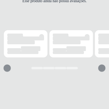
Esse produto ainda não possui avaliações.
PALMILHA
Espuma e EVA
FECHAMENTO
Elástico
SOLADO
MATERIAL
Emborrachado
ADERÊNCIA
Boa
AMORTECIMENTO
Médio
FORRO
MATERIAL
Tecido
RESPIRABILIDADE
Alta
ACOLCHOAMENTO
Leve