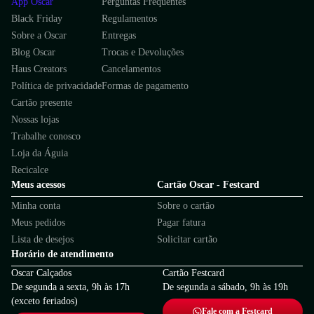
App Oscar
Perguntas Frequentes
Black Friday
Regulamentos
Sobre a Oscar
Entregas
Blog Oscar
Trocas e Devoluções
Haus Creators
Cancelamentos
Política de privacidade
Formas de pagamento
Cartão presente
Nossas lojas
Trabalhe conosco
Loja da Águia
Recicalce
Meus acessos
Cartão Oscar - Festcard
Minha conta
Sobre o cartão
Meus pedidos
Pagar fatura
Lista de desejos
Solicitar cartão
Horário de atendimento
Oscar Calçados
Cartão Festcard
De segunda a sexta, 9h às 17h
De segunda a sábado, 9h às 19h
(exceto feriados)
Fale com a Festcard