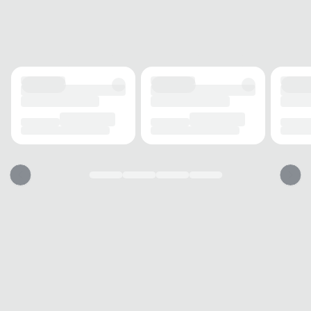
FECHAMENTO
Elástico
SOLADO
MATERIAL
Emborrachado
ADERÊNCIA
Alta
AMORTECIMENTO
Com amortecimento
FORRO
MATERIAL
Tecido
ACOLCHOAMENTO
Acolchoado
TECNOLOGIA
Respirável
USO
TIPO