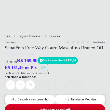
Início
Calçados Masculinos
Sapatênis
Free Way
0 Avaliações
Sapatênis Free Way Couro Masculino Branco Off
Ref: 7892758832186
R$ 169,99
Você economiza R$ 130,00
R$ 299,99
R$ 161,49 no Pix
5%
ou 3x de R$ 56,66 no Cartão de crédito
Selecione o tamanho:
37
38
39
40
41
42
43
44
Descubra seu tamanho
Tabela de Medidas
Adicionar a sacola