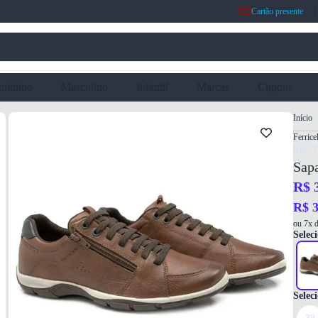
Cartão presente
eminino
Masculino
Infantil
Marcas
Cupons
Início
Ferricel
Ref: 
Sapa
R$ 
R$ 3
ou 7x d
Seleci
Selec