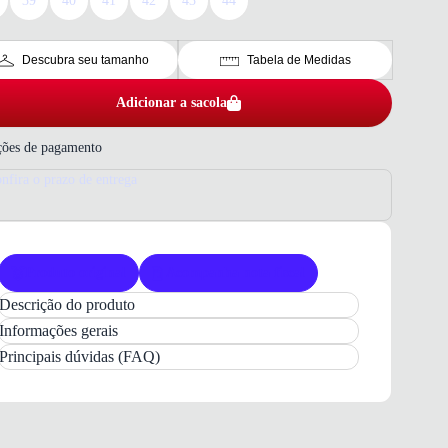
39
40
41
42
43
44
Descubra seu tamanho
Tabela de Medidas
Adicionar a sacola
ões de pagamento
nfira o prazo de entrega
Produto original
Acompanha nota fiscal
Descrição do produto
Sapatênis
Ferricelli
Masculino
Couro
Whisky:
Informações gerais
Conforto
e Estilo
Principais dúvidas (FAQ)
Apresentamos o
Sapatênis Ferricelli Masculino
em
couro legítimo
, um calçado que une
elegância