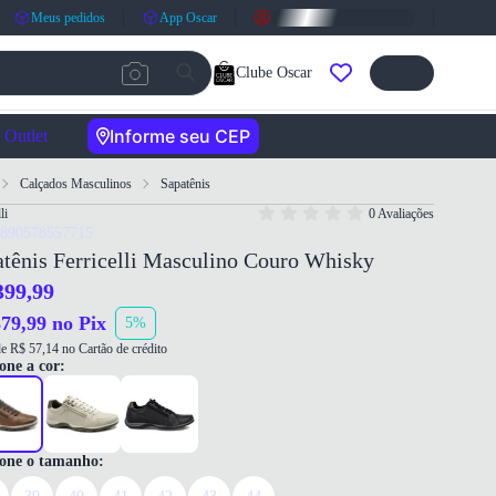
Meus pedidos
App Oscar
Clube Oscar
Informe seu CEP
Outlet
Calçados Masculinos
Sapatênis
li
0 Avaliações
7890578557715
tênis Ferricelli Masculino Couro Whisky
399,99
79,99 no Pix
5%
e R$ 57,14 no Cartão de crédito
one a cor:
ione o tamanho: