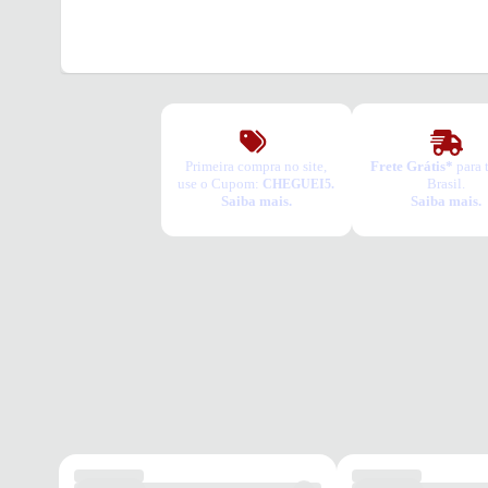
Primeira compra no site,
Frete Grátis*
para 
use o Cupom:
Brasil.
CHEGUEI5.
Saiba mais.
Saiba mais.