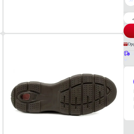
38
Opç
Co