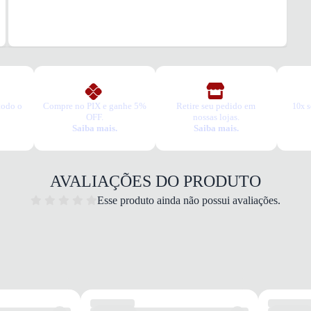
todo o
Compre no PIX e ganhe 5%
Retire seu pedido em
10x s
OFF.
nossas lojas.
Saiba mais.
Saiba mais.
AVALIAÇÕES DO PRODUTO
Esse produto ainda não possui avaliações.