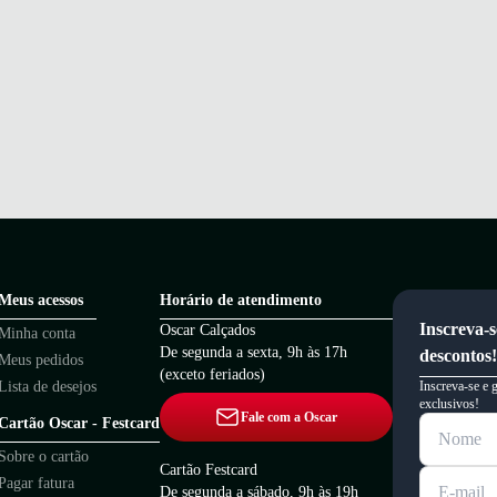
Meus acessos
Horário de atendimento
Inscreva-s
Oscar Calçados
Minha conta
De segunda a sexta, 9h às 17h
descontos!
Meus pedidos
(exceto feriados)
Lista de desejos
Inscreva-se e 
exclusivos!
Fale com a Oscar
Cartão Oscar - Festcard
Sobre o cartão
Cartão Festcard
Pagar fatura
De segunda a sábado, 9h às 19h