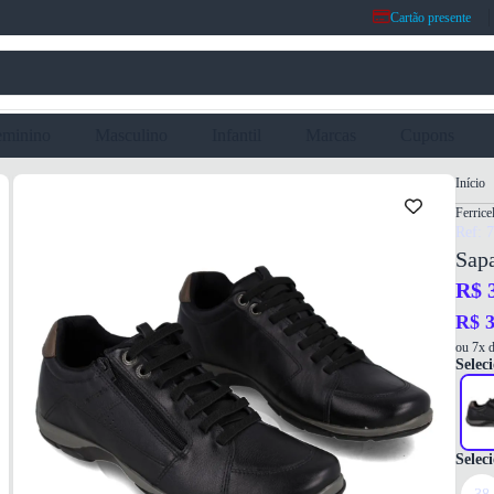
Cartão presente
eminino
Masculino
Infantil
Marcas
Cupons
Início
Ferricel
Ref: 
Sapa
R$ 
R$ 3
ou 7x d
Seleci
Selec