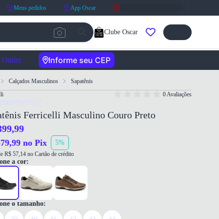
Meus pedidos
App Oscar
Clube Oscar
Informe seu CEP
Outlet
Calçados Masculinos
Sapatênis
li
0 Avaliações
7890578557517
tênis Ferricelli Masculino Couro Preto
399,99
79,99 no Pix
5%
e R$ 57,14 no Cartão de crédito
one a cor:
ione o tamanho: