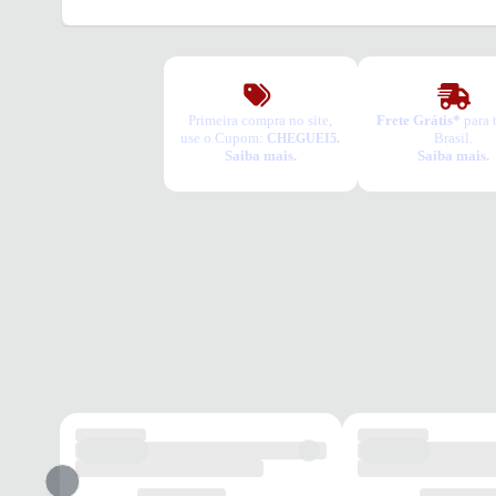
Primeira compra no site,
Frete Grátis*
para 
use o Cupom:
Brasil.
CHEGUEI5.
Saiba mais.
Saiba mais.