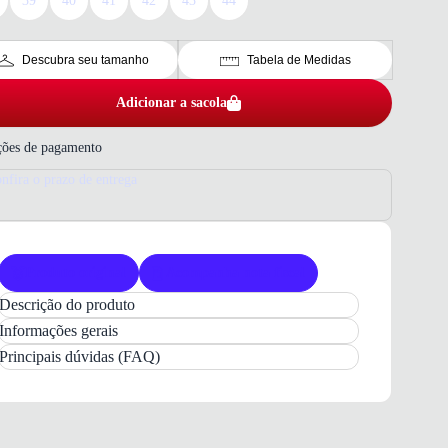
39
40
41
42
43
44
Descubra seu tamanho
Tabela de Medidas
Adicionar a sacola
ões de pagamento
nfira o prazo de entrega
Produto original
Acompanha nota fiscal
Descrição do produto
Sapatênis Ferricelli Masculino
em
Couro Preto
Informações gerais
Principais dúvidas (FAQ)
Apresentamos o
Sapatênis Ferricelli Masculino
em
couro legítimo
, um calçado que une elegância e
praticidade. Com seu design contemporâneo, este