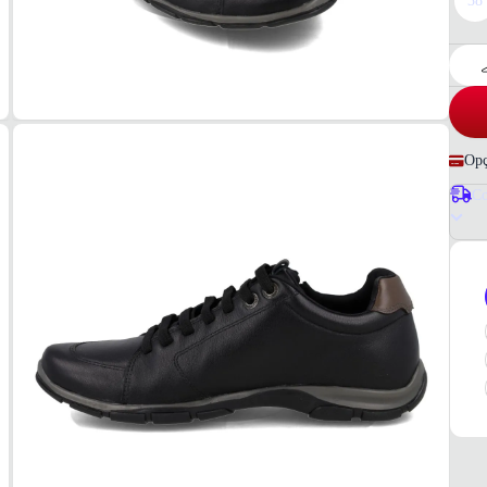
38
Opç
Co