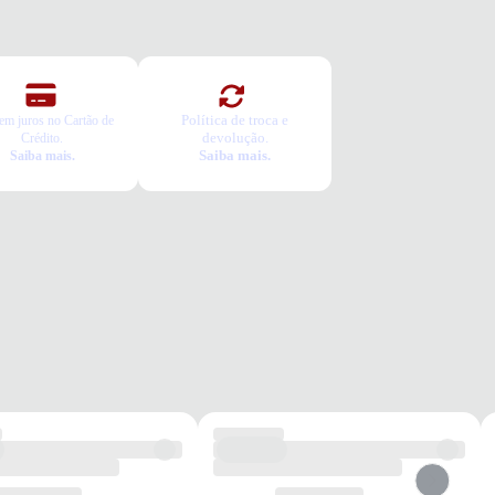
Política de troca e
em juros no Cartão de
devolução.
Crédito.
Saiba mais.
Saiba mais.