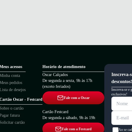
Meus acessos
Horário de atendimento
Inscreva-s
Oscar Calçados
Minha conta
De segunda a sexta, 9h às 17h
descontos!
Meus pedidos
(exceto feriados)
Lista de desejos
Inscreva-se e 
exclusivos!
Fale com a Oscar
Cartão Oscar - Festcard
Sobre o cartão
Cartão Festcard
Pagar fatura
De segunda a sábado, 9h às 19h
Solicitar cartão
Fale com a Festcard
Ao se cad