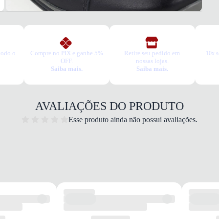
todo o
Compre no PIX e ganhe 5%
Retire seu pedido em
10x s
OFF.
nossas lojas.
Saiba mais.
Saiba mais.
AVALIAÇÕES DO PRODUTO
Esse produto ainda não possui avaliações.