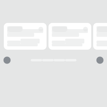
FECHAMENTO
Cadarço
SOLADO
MATERIAL
Borracha
ADERÊNCIA
Alta
AMORTECIMENTO
Com amortecimento
FORRO
MATERIAL
Têxtil
TECNOLOGIA
Respirável
ACOLCHOAMENTO
Médio
USO
TIPO
Casual