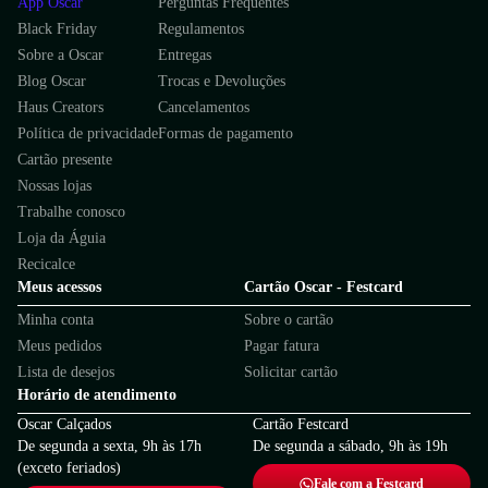
App Oscar
Perguntas Frequentes
Black Friday
Regulamentos
Sobre a Oscar
Entregas
Blog Oscar
Trocas e Devoluções
Haus Creators
Cancelamentos
Política de privacidade
Formas de pagamento
Cartão presente
Nossas lojas
Trabalhe conosco
Loja da Águia
Recicalce
Meus acessos
Cartão Oscar - Festcard
Minha conta
Sobre o cartão
Meus pedidos
Pagar fatura
Lista de desejos
Solicitar cartão
Horário de atendimento
Oscar Calçados
Cartão Festcard
De segunda a sexta, 9h às 17h
De segunda a sábado, 9h às 19h
(exceto feriados)
Fale com a Festcard