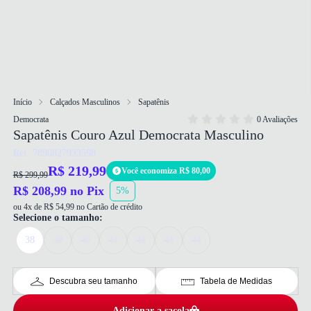
Início
Calçados Masculinos
Sapatênis
Democrata
0 Avaliações
Sapatênis Couro Azul Democrata Masculino
Ref: 7890827933598
R$ 219,99
Você economiza R$ 80,00
R$ 299,99
R$ 208,99 no Pix
5%
ou 4x de R$ 54,99 no Cartão de crédito
Selecione o tamanho:
38
39
40
41
42
43
44
Descubra seu tamanho
Tabela de Medidas
Adicionar a sacola