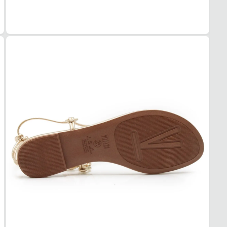
Sem s
SOL
MAT
Borra
ADE
Alta
AMO
Sem a
FEC
TIPO
Amarr
BICO
TIPO
Redo
Essa s
1. Es
2. Faç
3. Tro
A troc
produt