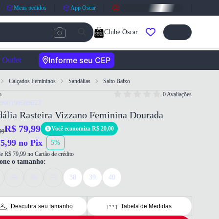
Meus pedidos
App Oscar
Clube Oscar
Informe seu CEP
Outlet
Calçados Femininos
Sandálias
Salto Baixo
o
0 Avaliações
7900190589022
ália Rasteira Vizzano Feminina Dourada
R$ 79,99
Você economiza R$ 20,00
99
5,99 no Pix
5%
e R$ 79,99 no Cartão de crédito
ione o tamanho:
35
36
37
38
39
40
Descubra seu tamanho
Tabela de Medidas