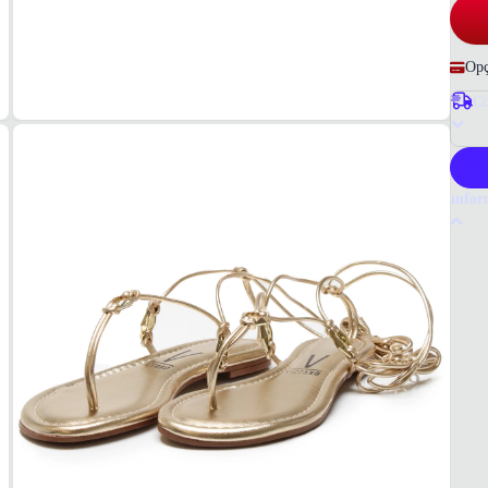
Opç
Co
P
Infor
Por q
A Vizz
sofist
da mar
Tudo 
Doura
MAT
Sintét
COR
Doura
TIPO