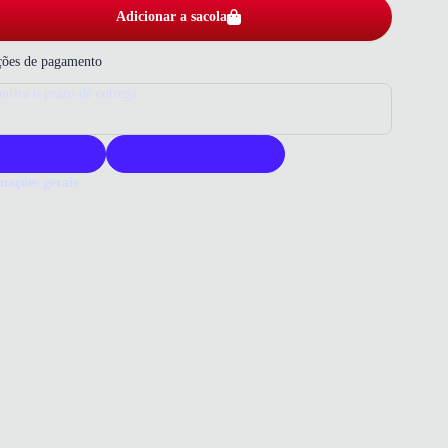
Adicionar a sacola
ões de pagamento
nfira o prazo de entrega
roduto original
Acompanha nota fiscal
mações gerais
ue comprar uma sandália Vizzano?
ano oferece sandálias que unem elegância e conforto para mulheres
icadas. Seu design com tiras finas metalizadas destaca o estilo único
ca. Escolher Vizzano é garantir qualidade e glamour em cada passo.
o que você precisa saber sobre Sandália Rasteira Vizzano Feminina
da
ERIAL
ico
do
 DE SALTO