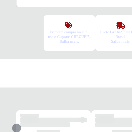
Primeira compra no site,
Frete Grátis*
para 
use o Cupom:
Brasil.
CHEGUEI5.
Saiba mais.
Saiba mais.