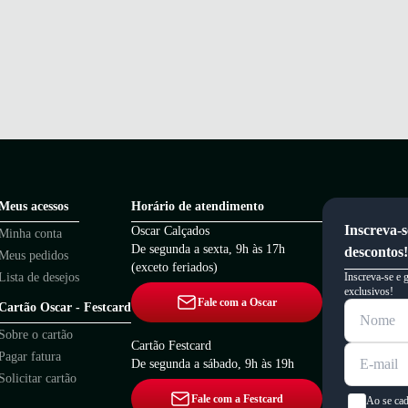
Meus acessos
Horário de atendimento
Inscreva-s
Oscar Calçados
Minha conta
De segunda a sexta, 9h às 17h
descontos!
Meus pedidos
(exceto feriados)
Lista de desejos
Inscreva-se e 
exclusivos!
Fale com a Oscar
Cartão Oscar - Festcard
Sobre o cartão
Cartão Festcard
Pagar fatura
De segunda a sábado, 9h às 19h
Solicitar cartão
Fale com a Festcard
Ao se cad