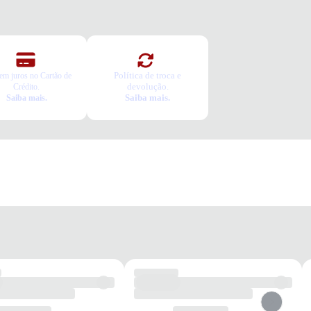
Política de troca e
em juros no Cartão de
devolução.
Crédito.
Saiba mais.
Saiba mais.
dia
Passeios
Casual
Verão
Conforto
Leve
Elegante
os benefícios de escolher esse modelo?
 sofisticado com tiras finas metalizadas que valorizam o visual
ino.