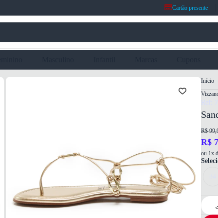
Cartão presente
eminino
Masculino
Infantil
Marcas
Cupons
Início
Vizzan
Ref: 
Sand
R$ 99,
R$ 7
ou 1x d
Selec
34