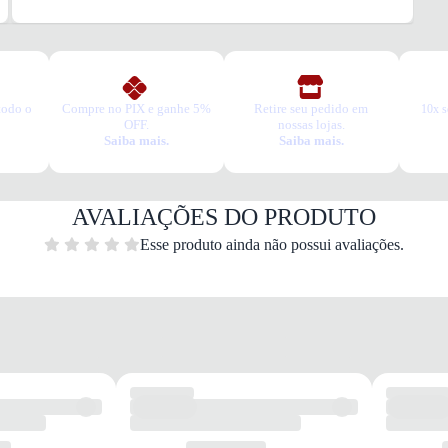
todo o
Compre no PIX e ganhe 5%
Retire seu pedido em
10x s
OFF.
nossas lojas.
Saiba mais.
Saiba mais.
AVALIAÇÕES DO PRODUTO
Esse produto ainda não possui avaliações.
Dia a 
Quais 
Design
femin