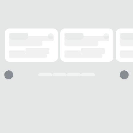
ALTURA DO SALTO
3 cm
SOLADO
MATERIAL
Borracha
ADERÊNCIA
Alta
AMORTECIMENTO
Sim
FECHAMENTO
TIPO
Fivela
POSIÇÃO
Lateral
BICO
TIPO
Redondo
Essa sandália vai servir?
1. Escolha seu número