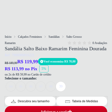
Início
Calçados Femininos
Sandálias
Salto Grosso
Ramarim
0 Avaliações
Sandália Salto Baixo Ramarim Feminina Dourada
Ref: 7900080816221
R$ 119,99
Você economiza R$ 70,00
R$ 189,99
R$ 113,99 no Pix
5%
ou 2x de R$ 59,99 no Cartão de crédito
Selecione o tamanho:
34
35
36
37
38
39
Descubra seu tamanho
Tabela de Medidas
Adicionar a sacola