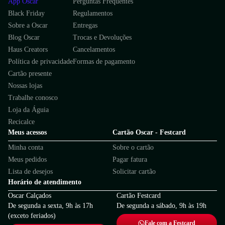
App Oscar
Perguntas Frequentes
Black Friday
Regulamentos
Sobre a Oscar
Entregas
Blog Oscar
Trocas e Devoluções
Haus Creators
Cancelamentos
Política de privacidade
Formas de pagamento
Cartão presente
Nossas lojas
Trabalhe conosco
Loja da Águia
Recicalce
Meus acessos
Cartão Oscar - Festcard
Minha conta
Sobre o cartão
Meus pedidos
Pagar fatura
Lista de desejos
Solicitar cartão
Horário de atendimento
Oscar Calçados
Cartão Festcard
De segunda a sexta, 9h às 17h
De segunda a sábado, 9h às 19h
(exceto feriados)
Fale com a Festcard