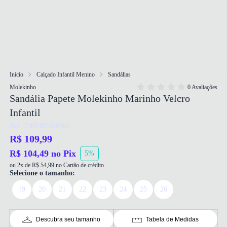
Início
Calçado Infantil Menino
Sandálias
Molekinho
0 Avaliações
Sandália Papete Molekinho Marinho Velcro
Infantil
Ref: 7900407466863
R$ 109,99
R$ 104,49 no Pix
5%
ou 2x de R$ 54,99 no Cartão de crédito
Selecione o tamanho:
19
20
21
22
23
24
25
26
Descubra seu tamanho
Tabela de Medidas