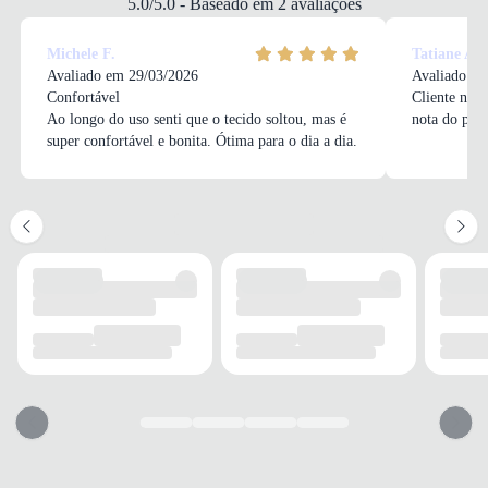
5.0/5.0 - Baseado em 2 avaliações
Flatform
ALTURA DO SALTO
Michele F.
Tatiane A.
3 cm
Avaliado em 29/03/2026
Avaliado em
Confortável
Cliente não 
Ao longo do uso senti que o tecido soltou, mas é
nota do pro
super confortável e bonita. Ótima para o dia a dia.
SOLADO
MATERIAL
Borracha
ADERÊNCIA
Alta
AMORTECIMENTO
Médio
FECHAMENTO
TIPO
Elástico
POSIÇÃO
Frontal
AJUSTE
Sim
BICO