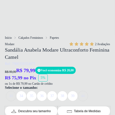
Início
Calçados Femininos
Papetes
Modare
2 Avaliações
Sandália Anabela Modare Ultraconforto Feminina
Camel
Ref: 7900350354071
R$ 79,99
Você economiza R$ 20,00
R$ 99,99
R$ 75,99 no Pix
5%
ou 1x de R$ 79,99 no Cartão de crédito
Selecione o tamanho:
33
34
35
36
37
38
39
40
Descubra seu tamanho
Tabela de Medidas