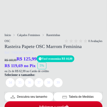
Início
Calçados Femininos
Rasteirinhas
OSC
0 Avaliações
Rasteira Papete OSC Marrom Feminina
Ref: 7900387000019
R$ 125,99
Você economiza R$ 44,00
R$ 169,99
R$ 119,69 no Pix
5%
ou 2x de R$ 62,99 no Cartão de crédito
Selecione o tamanho:
34
35
36
37
38
39
Descubra seu tamanho
Tabela de Medidas
Adicionar a sacola