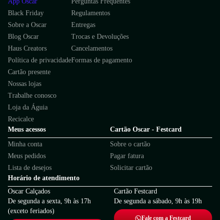
App Oscar
Perguntas Frequentes
Black Friday
Regulamentos
Sobre a Oscar
Entregas
Blog Oscar
Trocas e Devoluções
Haus Creators
Cancelamentos
Política de privacidade
Formas de pagamento
Cartão presente
Nossas lojas
Trabalhe conosco
Loja da Águia
Recicalce
Meus acessos
Cartão Oscar - Festcard
Minha conta
Sobre o cartão
Meus pedidos
Pagar fatura
Lista de desejos
Solicitar cartão
Horário de atendimento
Oscar Calçados
Cartão Festcard
De segunda a sexta, 9h às 17h
De segunda a sábado, 9h às 19h
(exceto feriados)
Fale com a Festcard