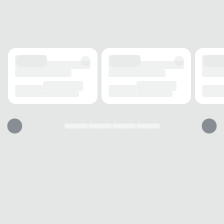
ALTURA DO SALTO
0 cm
SOLADO
MATERIAL
Borracha
ADERÊNCIA
Alta
AMORTECIMENTO
Sim
FECHAMENTO
TIPO
Fivela
POSIÇÃO
Frontal
AJUSTE
Sim
BICO
TIPO
Redondo