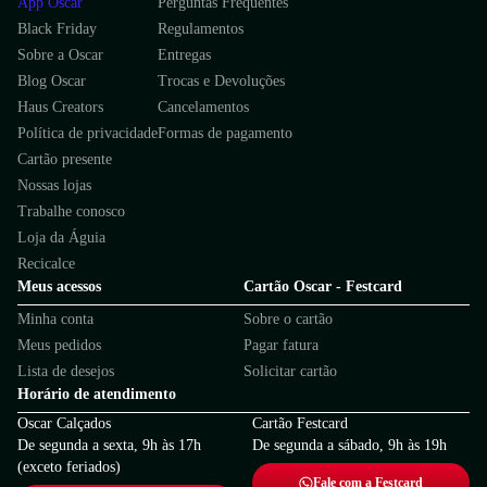
App Oscar
Perguntas Frequentes
Black Friday
Regulamentos
Sobre a Oscar
Entregas
Blog Oscar
Trocas e Devoluções
Haus Creators
Cancelamentos
Política de privacidade
Formas de pagamento
Cartão presente
Nossas lojas
Trabalhe conosco
Loja da Águia
Recicalce
Meus acessos
Cartão Oscar - Festcard
Minha conta
Sobre o cartão
Meus pedidos
Pagar fatura
Lista de desejos
Solicitar cartão
Horário de atendimento
Oscar Calçados
Cartão Festcard
De segunda a sexta, 9h às 17h
De segunda a sábado, 9h às 19h
(exceto feriados)
Fale com a Festcard