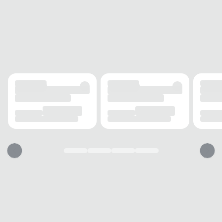
SOLADO
MATERIAL
Borracha
ADERÊNCIA
Alta
AMORTECIMENTO
Médio
FECHAMENTO
TIPO
Velcro
POSIÇÃO
Frontal
BICO
TIPO
Redondo
Essa sandália vai servir?
1. Escolha seu número
2. Faça o pedido e prove
3. Troca Grátis
A troca é gratuita e fácil. Você tem 7 dias para solicitar a troca, caso o