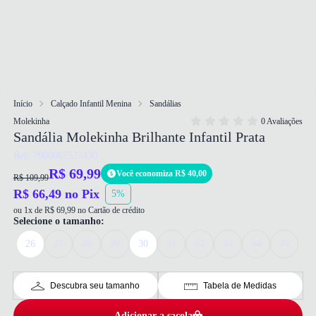
Início
Calçado Infantil Menina
Sandálias
Molekinha
0 Avaliações
Sandália Molekinha Brilhante Infantil Prata
Ref: 7900067527430
R$ 69,99
Você economiza R$ 40,00
R$ 109,99
R$ 66,49 no Pix
5%
ou 1x de R$ 69,99 no Cartão de crédito
Selecione o tamanho:
26
27
28
29
30
31
32
33
34
35
Descubra seu tamanho
Tabela de Medidas
Adicionar a sacola