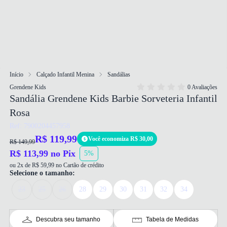
Início
Calçado Infantil Menina
Sandálias
Grendene Kids
0 Avaliações
Sandália Grendene Kids Barbie Sorveteria Infantil
Rosa
Ref: 7900204457958
R$ 119,99
Você economiza R$ 30,00
R$ 149,99
R$ 113,99 no Pix
5%
ou 2x de R$ 59,99 no Cartão de crédito
Selecione o tamanho:
23
25
26
28
29
30
31
32
34
Descubra seu tamanho
Tabela de Medidas