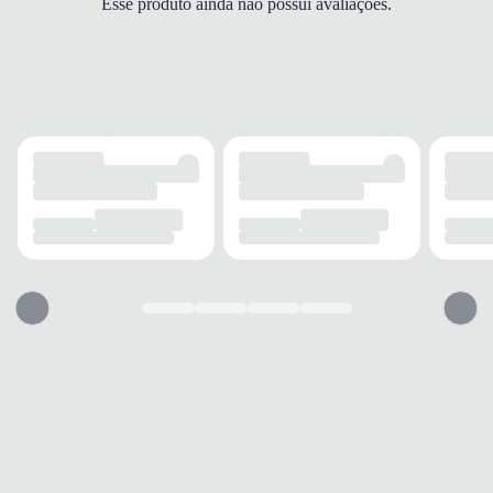
Esse produto ainda não possui avaliações.
TIPO DE SALTO
Rasteiro
ALTURA DO SALTO
Sem salto
SOLADO
MATERIAL
Borracha
ADERÊNCIA
Alta
AMORTECIMENTO
Médio
FECHAMENTO
TIPO
Fivela
POSIÇÃO
Lateral
AJUSTE
Ajustável