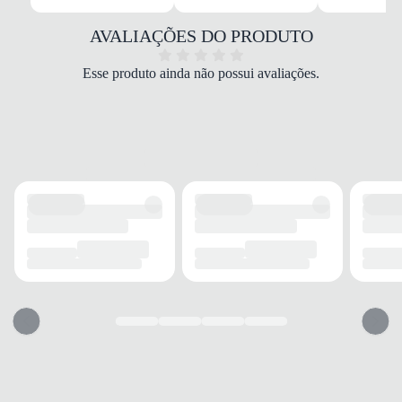
Poliuretano/Plástico
COR
AVALIAÇÕES DO PRODUTO
Rosa
TIPO DE SALTO
Esse produto ainda não possui avaliações.
Sem salto
ALTURA DO SALTO
0 cm
SOLADO
MATERIAL
Borracha
ADERÊNCIA
Alta
AMORTECIMENTO
Médio
FECHAMENTO
TIPO
Fivela
POSIÇÃO