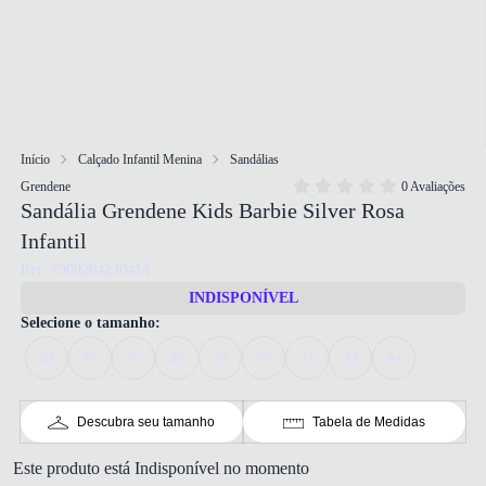
Início
Calçado Infantil Menina
Sandálias
Grendene
0 Avaliações
Sandália Grendene Kids Barbie Silver Rosa
Infantil
Ref: 7900204230414
INDISPONÍVEL
Selecione o tamanho:
23
25
26
28
29
30
31
32
34
Descubra seu tamanho
Tabela de Medidas
Este produto está Indisponível no momento