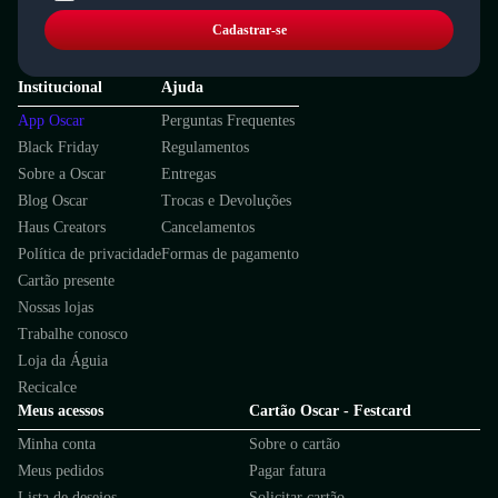
Cadastrar-se
Institucional
Ajuda
App Oscar
Perguntas Frequentes
Black Friday
Regulamentos
Sobre a Oscar
Entregas
Blog Oscar
Trocas e Devoluções
Haus Creators
Cancelamentos
Política de privacidade
Formas de pagamento
Cartão presente
Nossas lojas
Trabalhe conosco
Loja da Águia
Recicalce
Meus acessos
Cartão Oscar - Festcard
Minha conta
Sobre o cartão
Meus pedidos
Pagar fatura
Lista de desejos
Solicitar cartão