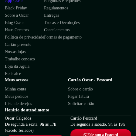
App Oscar
Perguntas Frequentes
Black Friday
Regulamentos
Sobre a Oscar
Entregas
Blog Oscar
Trocas e Devoluções
Haus Creators
Cancelamentos
Política de privacidade
Formas de pagamento
Cartão presente
Nossas lojas
Trabalhe conosco
Loja da Águia
Recicalce
Meus acessos
Cartão Oscar - Festcard
Minha conta
Sobre o cartão
Meus pedidos
Pagar fatura
Lista de desejos
Solicitar cartão
Horário de atendimento
Oscar Calçados
Cartão Festcard
De segunda a sexta, 9h às 17h
De segunda a sábado, 9h às 19h
(exceto feriados)
Fale com a Festcard