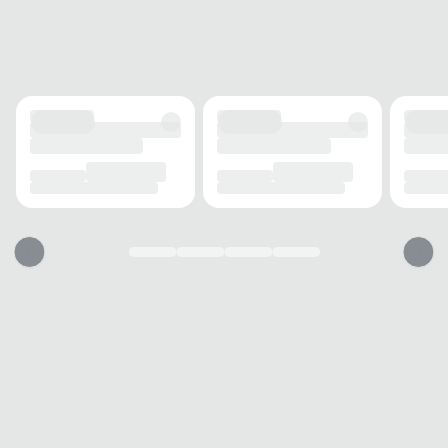
Grosso
ALTURA DO SALTO
7 cm
SOLADO
MATERIAL
Emborrachado
ADERÊNCIA
Alta
AMORTECIMENTO
Média
FECHAMENTO
TIPO
Fivela
POSIÇÃO
Lateral
AJUSTE
Sim
BICO
TIPO