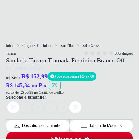
Início
Calçados Femininos
Sandálias
Salto Grosso
Tanara
0 Avaliações
Sandália Tanara Tramada Feminina Branco Off
Ref: 7900132546618
R$ 152,99
Você economiza R$ 97,00
R$ 249,99
R$ 145,34 no Pix
5%
ou 3x de R$ 50,99 no Cartão de crédito
Selecione o tamanho:
34
35
36
37
38
39
Descubra seu tamanho
Tabela de Medidas
Adicionar a sacola