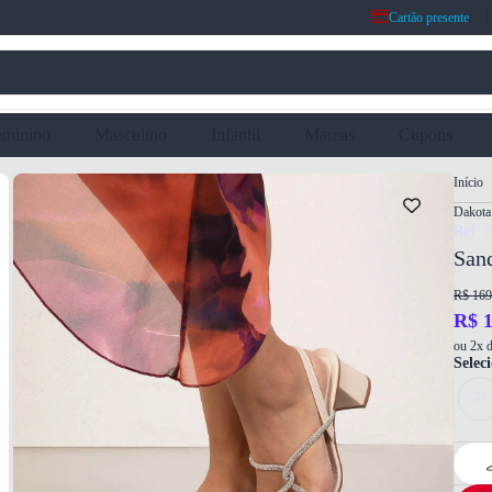
Cartão presente
eminino
Masculino
Infantil
Marcas
Cupons
Início
Dakota
Ref: 
Sand
R$ 169
R$ 1
ou 2x d
Selec
33