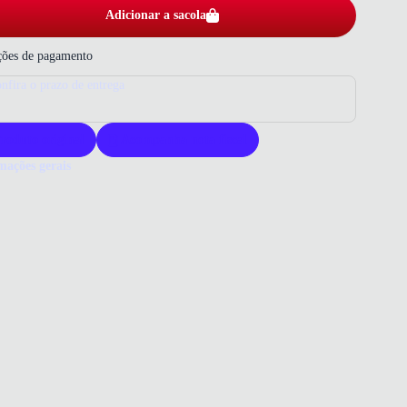
Adicionar a sacola
ões de pagamento
nfira o prazo de entrega
roduto original
Acompanha nota fiscal
mações gerais
ue comprar uma sandália Dakota?
ália Dakota oferece design elegante e conforto duradouro. Seu
al de alta qualidade garante resistência para uso prolongado. Escolha
ta para quem busca sofisticação e praticidade no dia a dia.
 que você precisa saber sobre Sandália Creme Dakota Tira Cristal
ina
ERIAL
al Sintético
e
 DE SALTO