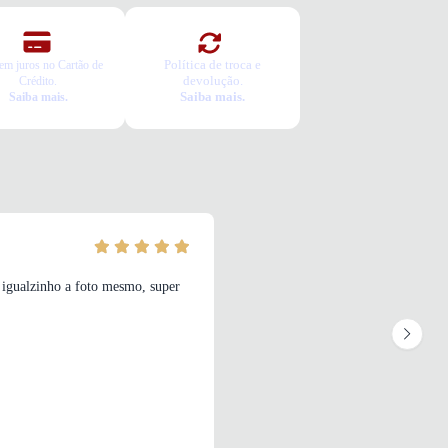
Política de troca e
em juros no Cartão de
devolução.
Crédito.
Saiba mais.
Saiba mais.
 igualzinho a foto mesmo, super