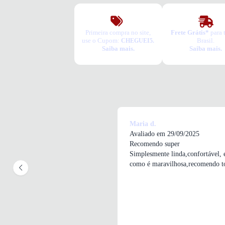
Primeira compra no site,
Frete Grátis*
para 
use o Cupom:
Brasil.
CHEGUEI5.
Saiba mais.
Saiba mais.
Maria d.
Avaliado em 29/09/2025
Recomendo super
Simplesmente linda,confortável, 
como é maravilhosa,recomendo t