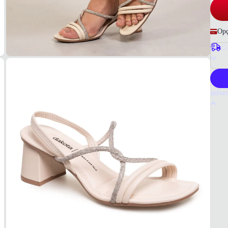
Opç
Co
P
Infor
Por q
A sand
materi
perfei
Tudo o
Femin
MAT
Materi
COR
Crem
TIPO