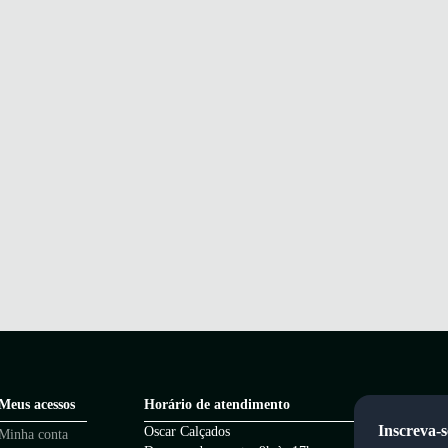
Meus acessos
Horário de atendimento
Inscreva-s
Oscar Calçados
Minha conta