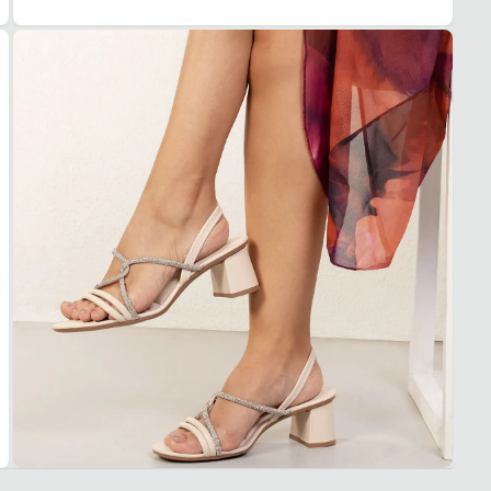
3. Tro
A troc
produt
Dia a 
Quais 
Materi
Salto 
Detalh
Confor
Garan
Este p
um pe