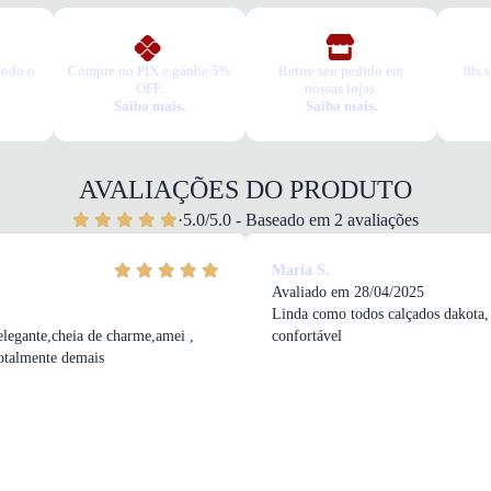
todo o
Compre no PIX e ganhe 5%
Retire seu pedido em
10x s
OFF.
nossas lojas.
Saiba mais.
Saiba mais.
AVALIAÇÕES DO PRODUTO
·
5.0/5.0 - Baseado em 2 avaliações
Maria S.
Avaliado em 28/04/2025
Linda como todos calçados dakota,
elegante,cheia de charme,amei ,
confortável
otalmente demais