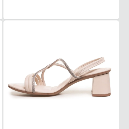
Bloco
ALTU
6 cm
SOL
MAT
Embor
ADE
Alta
AMO
Médi
FEC
TIPO
Tira
POSI
Trasei
AJUS
Não
BICO
TIPO
Redo
Essa s
1. Es
2. Faç