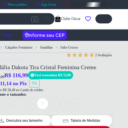
Meus pedidos
App Oscar
Clube Oscar
Informe seu CEP
Outlet
Calçados Femininos
Sandálias
Salto Grosso
2 Avaliações
7900132352288
ália Dakota Tira Cristal Feminina Creme
R$ 116,99
Você economiza R$ 53,00
,99
11,14 no Pix
5%
e R$ 58,49 no Cartão de crédito
ione o tamanho:
34
35
36
37
38
39
40
Descubra seu tamanho
Tabela de Medidas