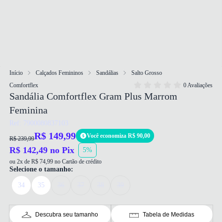
Início
Calçados Femininos
Sandálias
Salto Grosso
Comfortflex
0 Avaliações
Sandália Comfortflex Gram Plus Marrom
Feminina
Ref: 7900080837103
R$ 149,99
Você economiza R$ 90,00
R$ 239,99
R$ 142,49 no Pix
5%
ou 2x de R$ 74,99 no Cartão de crédito
Selecione o tamanho:
34
35
36
37
38
39
Descubra seu tamanho
Tabela de Medidas