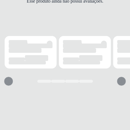
Esse produto ainda não possui avaliações.
Quadrado
ALTURA DO SALTO
6 cm
SOLADO
MATERIAL
Borracha
ADERÊNCIA
Alta
AMORTECIMENTO
Sim
FECHAMENTO
TIPO
Fivela
POSIÇÃO
Traseira
AJUSTE REGULÁVEL
Sim
BICO