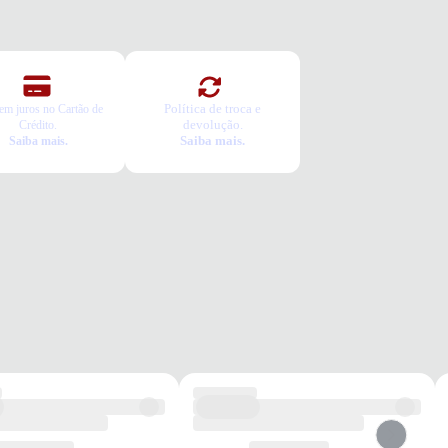
ca Grátis
a é gratuita e fácil. Você tem 7 dias para solicitar a troca, caso o
o não sirva.
Política de troca e
em juros no Cartão de
devolução.
Crédito.
Saiba mais.
Saiba mais.