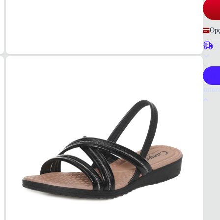
Opç
Co
P
Infor
Por q
A Sand
fabric
que al
Tudo 
Preta
MAT
Materi
COR
Preto
TIPO