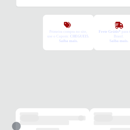
Primeira compra no site,
Frete Grátis*
para 
use o Cupom:
Brasil.
CHEGUEI5.
Saiba mais.
Saiba mais.