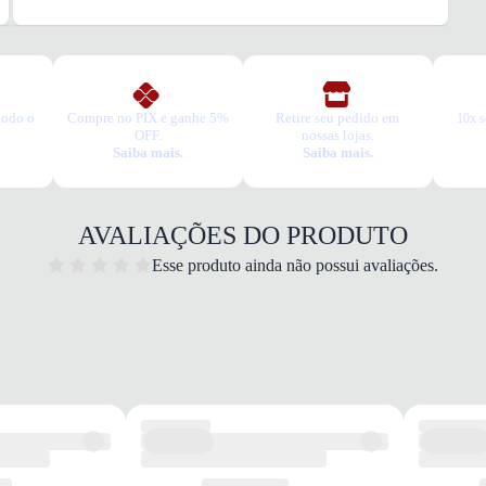
3. Tro
A troc
produt
todo o
Compre no PIX e ganhe 5%
Retire seu pedido em
10x s
OFF.
nossas lojas.
Saiba mais.
Saiba mais.
AVALIAÇÕES DO PRODUTO
Esse produto ainda não possui avaliações.