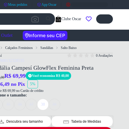
Meus pedidos
App Oscar
Clube Oscar
Informe seu CEP
Outlet
Calçados Femininos
Sandálias
Salto Baixo
í
0 Avaliações
7900132328535
dália Campesí GlowFlex Feminina Preta
R$ 69,99
Você economiza R$ 40,00
,99
6,49 no Pix
5%
e R$ 69,99 no Cartão de crédito
ione o tamanho:
35
36
37
38
39
Descubra seu tamanho
Tabela de Medidas