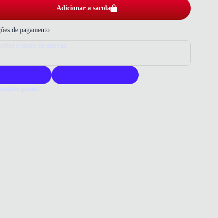
Adicionar a sacola
ões de pagamento
nfira o prazo de entrega
roduto original
Acompanha nota fiscal
mações gerais
ue comprar uma Sandália Campesí?
ália Campesí oferece conforto e estilo para o dia a dia. Sua
ação nacional garante qualidade e durabilidade. Escolha um produto
ia design moderno e praticidade.
o que você precisa saber sobre Sandália Campesí GlowFlex Feminina
ERIAL
al sintético/Verniz
 DE SALTO