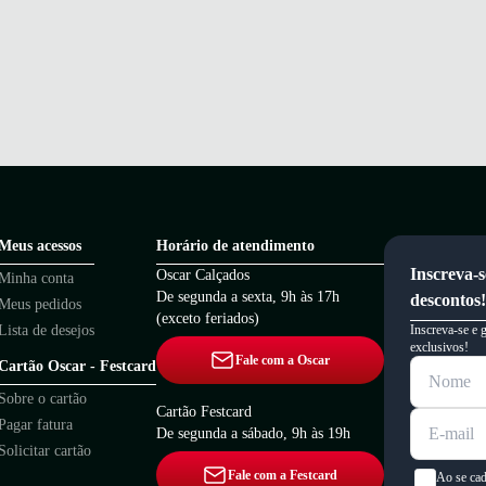
Meus acessos
Horário de atendimento
Inscreva-s
Oscar Calçados
Minha conta
De segunda a sexta, 9h às 17h
descontos!
Meus pedidos
(exceto feriados)
Lista de desejos
Inscreva-se e 
exclusivos!
Fale com a Oscar
Cartão Oscar - Festcard
Sobre o cartão
Cartão Festcard
Pagar fatura
De segunda a sábado, 9h às 19h
Solicitar cartão
Fale com a Festcard
Ao se cad