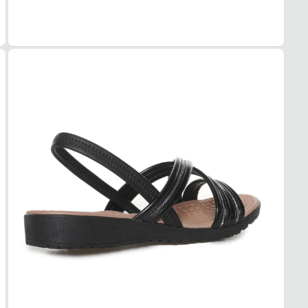
Anabe
ALTU
3 cm
SOL
MAT
PVC
ADE
Alta
AMO
EVA 
FEC
TIPO
Elásti
POSI
Trasei
AJUS
Não
BICO
TIPO
Redo
Essa s
1. Es
2. Faç