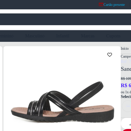
Cartão presente
eminino
Masculino
Infantil
Marcas
Cupons
Início
Campes
Ref: 
San
R$ 109
R$ 6
ou 1x d
Selec
34