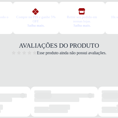
todo o
Compre no PIX e ganhe 5%
Retire seu pedido em
10x s
OFF.
nossas lojas.
Saiba mais.
Saiba mais.
AVALIAÇÕES DO PRODUTO
Esse produto ainda não possui avaliações.