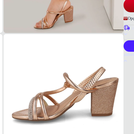
Opç
Co
P
Infor
Por q
A Bei
valor
emborr
qualid
Tudo 
Rosad
MAT
PU/Gli
COR
Ouro 