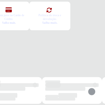
Política de troca e
em juros no Cartão de
devolução.
Crédito.
Saiba mais.
Saiba mais.