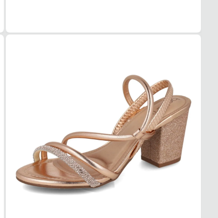
TIPO
Bloco
ALTU
7 cm
SOL
MAT
Borra
ADE
Alta
AMO
Médi
FEC
TIPO
Sling
POSI
Trasei
BICO
TIPO
Redo
Essa s
1. Es
2. Faç
3. Tro