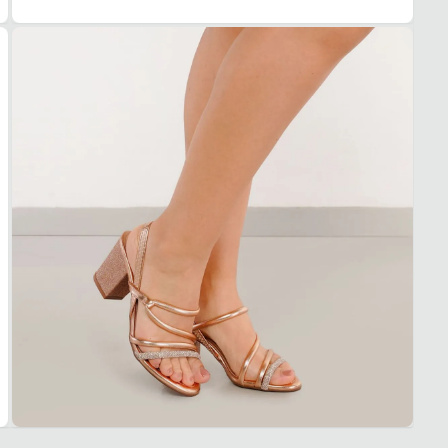
A troc
produt
Dia a 
Quais 
Acabam
Palmil
Solad
Confor
Garan
Este p
um pe