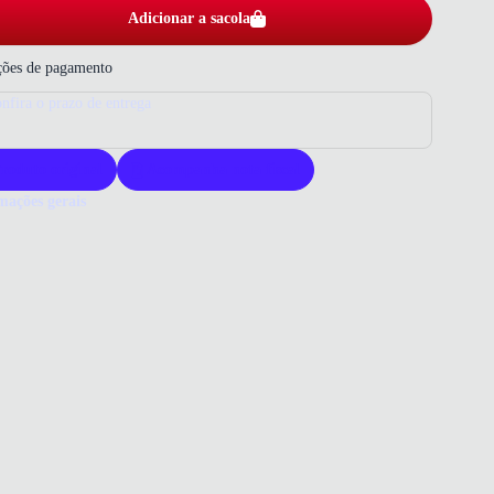
Adicionar a sacola
ões de pagamento
nfira o prazo de entrega
roduto original
Acompanha nota fiscal
mações gerais
ue comprar uma sandália Beira Rio?
ra Rio oferece design elegante e acabamento metalizado que
izam qualquer look. O modelo combina palmilha macia e solado
achado para conforto e segurança. Escolha quem prioriza estilo e
ade produzidos no Brasil.
o que você precisa saber sobre Sandália Beira Rio Feminina Ouro
o
ERIAL
tter/Strass
Rosado