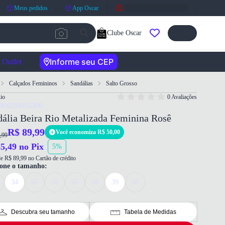
Meus pedidos
App Oscar
Clube Oscar
Informe seu CEP
Outlet
Calçados Femininos
Sandálias
Salto Grosso
io
0 Avaliações
7900294955396
ália Beira Rio Metalizada Feminina Rosê
R$ 89,99
Você economiza R$ 50,00
,99
5,49 no Pix
5%
e R$ 89,99 no Cartão de crédito
ione o tamanho:
34
35
36
37
38
39
40
Descubra seu tamanho
Tabela de Medidas