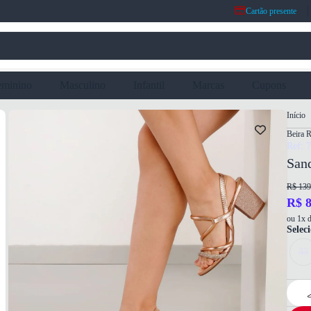
Cartão presente
eminino
Masculino
Infantil
Marcas
Cupons
Início
Beira R
Ref: 
Sand
R$ 139
R$ 8
ou 1x d
Selec
33