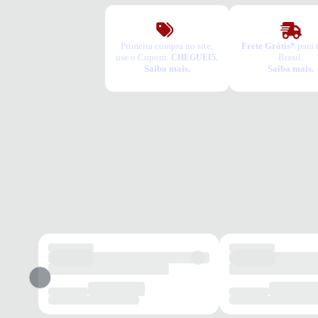
Primeira compra no site,
Frete Grátis*
para 
use o Cupom:
Brasil.
CHEGUEI5.
Saiba mais.
Saiba mais.