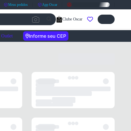
Meus pedidos
App Oscar
Clube Oscar
Informe seu CEP
Outlet