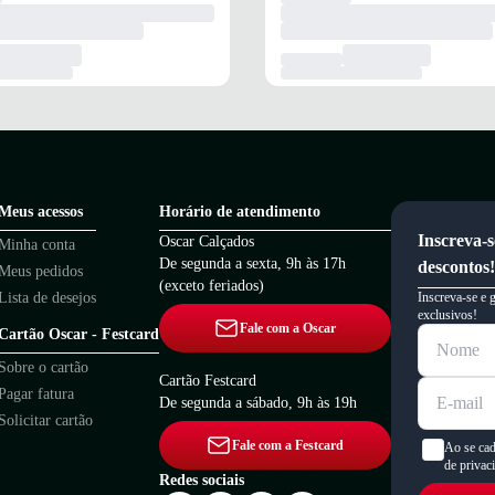
Meus acessos
Horário de atendimento
Inscreva-s
Oscar Calçados
Minha conta
De segunda a sexta, 9h às 17h
descontos!
Meus pedidos
(exceto feriados)
Lista de desejos
Inscreva-se e 
exclusivos!
Fale com a Oscar
Cartão Oscar - Festcard
Sobre o cartão
Cartão Festcard
Pagar fatura
De segunda a sábado, 9h às 19h
Solicitar cartão
Fale com a Festcard
Ao se cad
de privac
Redes sociais