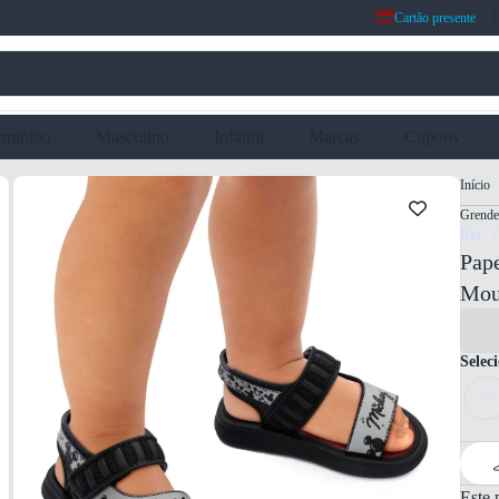
Cartão presente
eminino
Masculino
Infantil
Marcas
Cupons
Início
Grende
Ref: 
Pape
Mou
Selec
17
Este 