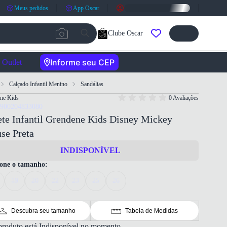
Meus pedidos
App Oscar
Clube Oscar
Informe seu CEP
Outlet
Calçado Infantil Menino
Sandálias
ne Kids
0 Avaliações
7900204833080
te Infantil Grendene Kids Disney Mickey
se Preta
INDISPONÍVEL
ione o tamanho:
19
20
22
23
25
26
Descubra seu tamanho
Tabela de Medidas
produto está Indisponível no momento