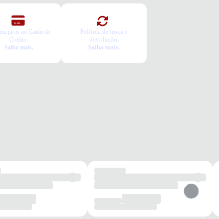
Política de troca e
em juros no Cartão de
devolução.
Crédito.
Saiba mais.
Saiba mais.
dia
Passeios
Conforto
Segurança
Infantil
os benefícios de escolher esse modelo?
al PVC resistente e leve para maior durabilidade e conforto.
ento por tiras aderentes que facilitam o calce e garantem segurança.
 antiderrapante para estabilidade durante as brincadeiras.
to e segurança garantidos para os primeiros passos das crianças.
tia
roduto possui uma garantia contra defeitos de fabricação válida por
ríodo de 90 dias.