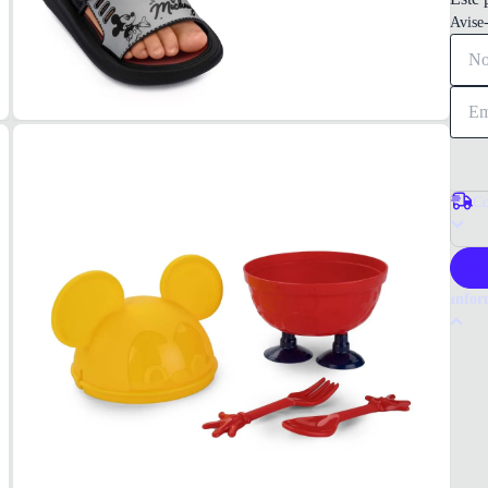
Avise
Co
P
Infor
Por q
A pape
Seu d
Escolh
Tudo o
Micke
MAT