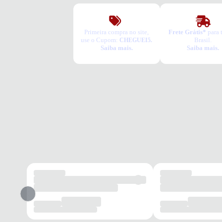
Primeira compra no site,
Frete Grátis*
para 
use o Cupom:
Brasil.
CHEGUEI5.
Saiba mais.
Saiba mais.