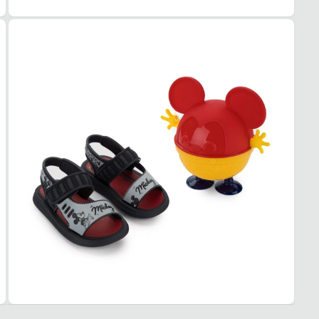
TIPO
Redo
Essa p
1. Es
2. Faç
3. Tro
A troc
produt