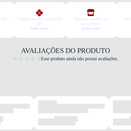
todo o
Compre no PIX e ganhe 5%
Retire seu pedido em
10x s
OFF.
nossas lojas.
Saiba mais.
Saiba mais.
Dia a 
Quais 
AVALIAÇÕES DO PRODUTO
Materi
Esse produto ainda não possui avaliações.
Fecham
Solado
Confor
Garan
Este p
um pe