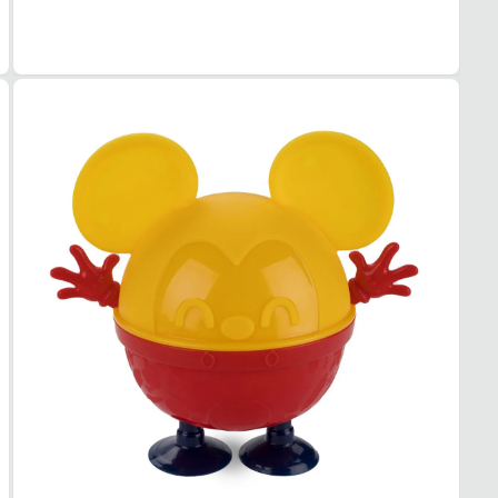
PVC
COR
Preto
TIPO
Rastei
ALTU
1 cm
SOL
MAT
Borra
ADE
Alta
AMO
Sim
FEC
TIPO
Velcr
POSI
Fronta
AJUS
Sim
BICO