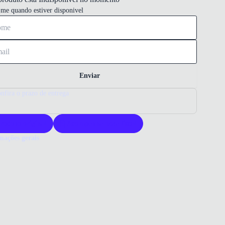
-me quando estiver disponivel
Enviar
nfira o prazo de entrega
roduto original
Acompanha nota fiscal
mações gerais
ue comprar uma papete Grendene Kids?
te Grendene Kids oferece conforto e durabilidade para os pequenos.
esign divertido com estampa do Mickey Mouse encanta as crianças.
a qualidade e praticidade para os pés infantis.
 que você precisa saber sobre Papete Infantil Grendene Kids Disney
y Mouse Preta
ERIAL