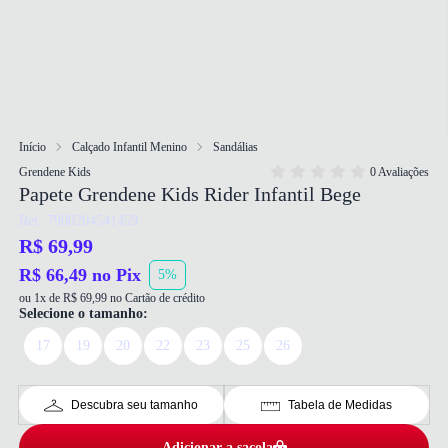
Início
Calçado Infantil Menino
Sandálias
Grendene Kids
0 Avaliações
Papete Grendene Kids Rider Infantil Bege
Ref: 7900204541459
R$ 69,99
R$ 66,49 no Pix
5%
ou 1x de R$ 69,99 no Cartão de crédito
Selecione o tamanho:
17
19
20
22
23
25
26
Descubra seu tamanho
Tabela de Medidas
Adicionar a sacola