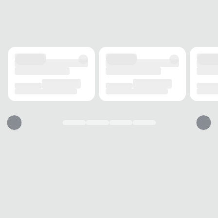
0 cm
SOLADO
MATERIAL
Borracha
ADERÊNCIA
Alta
AMORTECIMENTO
Sim
FECHAMENTO
TIPO
Autocolante
POSIÇÃO
Frontal
BICO
TIPO
Redondo
Essa papete vai servir?
1. Escolha seu número
2. Faça o pedido e prove
3. Troca Grátis
A troca é gratuita e fácil. Você tem 7 dias para solicitar a troca, caso o