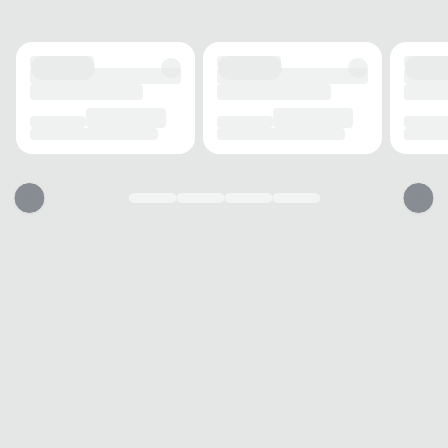
DETALHES
Compartimentos
2
Alças
Reguláveis
Fechamento
Zíper
MODELO
Tipo
Esportiva
Gênero
Masculino
USO
TIPO
Esporte
Dicas para usar sua mochila Wilson
1. Ajuste e conforto
2. Organização inteligente
3. Cuidado e conservação