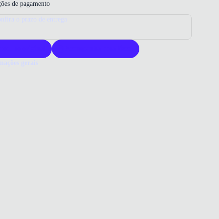
ões de pagamento
nfira o prazo de entrega
roduto original
Acompanha nota fiscal
mações gerais
ue comprar uma mochila Mormaii?
ila Mormaii oferece resistência e conforto para o uso diário. Seu
 alia funcionalidade e durabilidade para atividades esportivas. É a
a ideal para quem busca qualidade e praticidade.
o que você precisa saber sobre Mochila Esportiva Mormaii Mor-2774
ex Preta
ERIAL
ter
RO
o
DAS (AxLxP)
31x15 cm