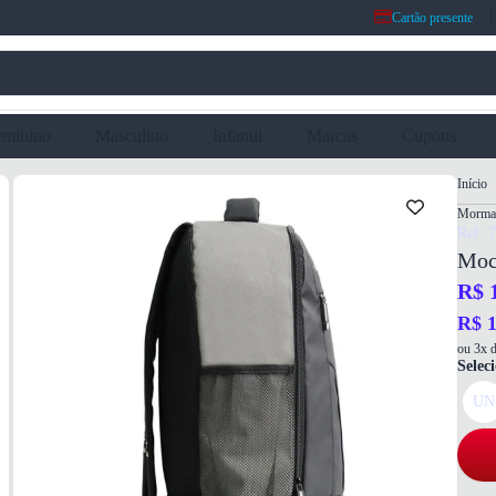
Cartão presente
eminino
Masculino
Infantil
Marcas
Cupons
Início
Mormai
Ref: 
Moc
R$ 
R$ 1
ou 3x d
Selec
UN