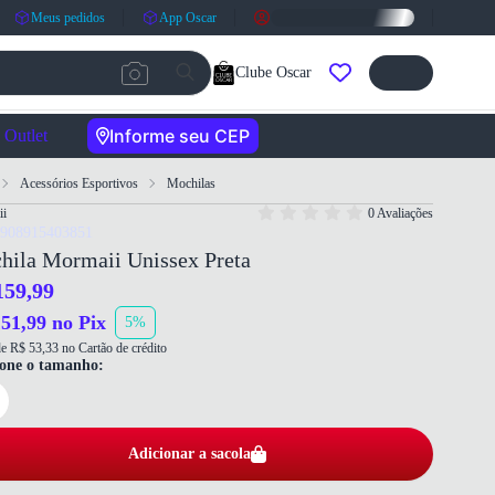
Meus pedidos
App Oscar
Clube Oscar
Informe seu CEP
Outlet
Acessórios Esportivos
Mochilas
i
0 Avaliações
7908915403851
hila Mormaii Unissex Preta
159,99
51,99 no Pix
5%
e R$ 53,33 no Cartão de crédito
ione o tamanho:
Adicionar a sacola