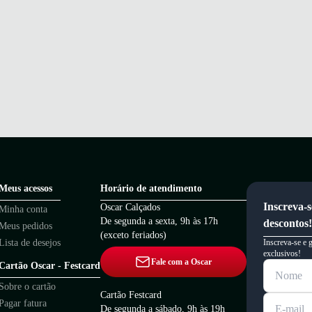
Meus acessos
Horário de atendimento
Inscreva-s
Oscar Calçados
Minha conta
De segunda a sexta, 9h às 17h
descontos!
Meus pedidos
(exceto feriados)
Lista de desejos
Inscreva-se e 
exclusivos!
Fale com a Oscar
Cartão Oscar - Festcard
Sobre o cartão
Cartão Festcard
Pagar fatura
De segunda a sábado, 9h às 19h