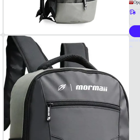
Opç
Co
P
Infor
Por q
A moch
design
escolh
Tudo 
Uniss
MAT
Poliés
COR
Preto
FOR
Tecid
MEDI
45,5x