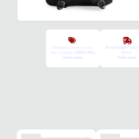
Primeira compra no site,
Frete Grátis*
para 
use o Cupom:
Brasil.
CHEGUEI5.
Saiba mais.
Saiba mais.