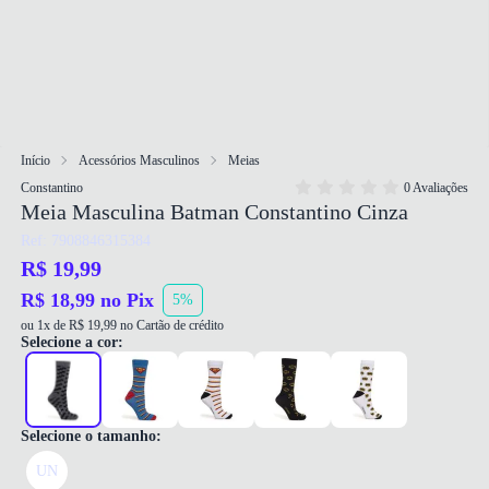
Início
Acessórios Masculinos
Meias
Constantino
0 Avaliações
Meia Masculina Batman Constantino Cinza
Ref: 7908846315384
R$ 19,99
R$ 18,99 no Pix
5%
ou 1x de R$ 19,99 no Cartão de crédito
Selecione a cor:
Selecione o tamanho:
UN