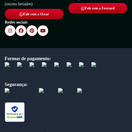
(exceto feriados)
Fale com a Festcard
Fale com a Oscar
Redes sociais
Formas de pagamento:
Segurança:
Verificada por