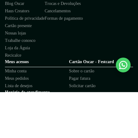
Blog Oscar
Trocas e Devoluções
Haus Creators
Cancelamentos
Política de privacidade
Formas de pagamento
Cartão presente
Nossas lojas
Trabalhe conosco
Loja da Águia
Recicalce
Meus acessos
Cartão Oscar - Festcard
Minha conta
Sobre o cartão
Meus pedidos
Pagar fatura
Lista de desejos
Solicitar cartão
Horário de atendimento
Oscar Calçados
Cartão Festcard
De segunda a sexta, 9h às 17h
De segunda a sábado, 9h às 19h
(exceto feriados)
Fale com a Festcard
Fale com a Oscar
Redes sociais