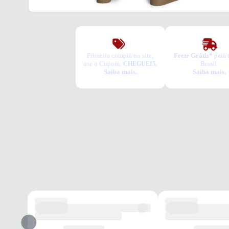
Primeira compra no site,
Frete Grátis*
para 
use o Cupom:
Brasil.
CHEGUEI5.
Saiba mais.
Saiba mais.