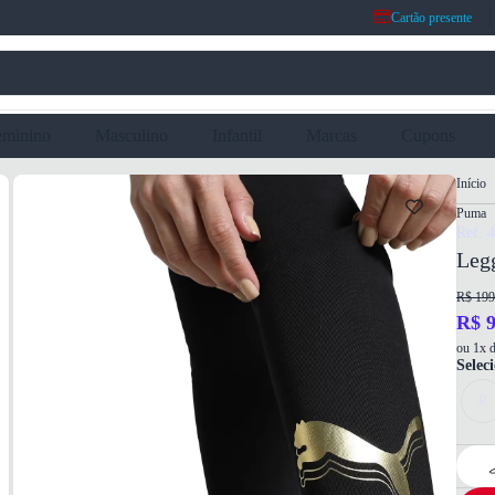
Cartão presente
eminino
Masculino
Infantil
Marcas
Cupons
Início
Puma
Ref: 
Leg
R$ 199
R$ 9
ou 1x d
Selec
P