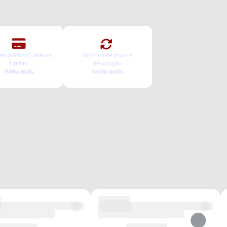
Política de troca e
em juros no Cartão de
devolução.
Crédito.
Saiba mais.
Saiba mais.