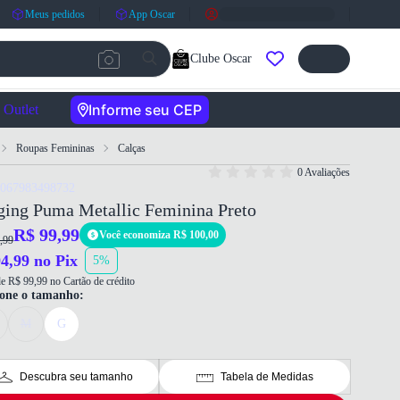
Meus pedidos
App Oscar
Clube Oscar
Informe seu CEP
Outlet
Roupas Femininas
Calças
0 Avaliações
4067983498732
ging Puma Metallic Feminina Preto
R$ 99,99
Você economiza R$ 100,00
,99
4,99 no Pix
5%
e R$ 99,99 no Cartão de crédito
ione o tamanho:
M
G
Descubra seu tamanho
Tabela de Medidas