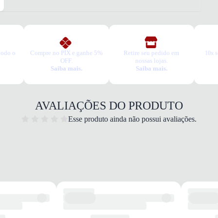
todo o
Compre no PIX e ganhe 5%
Retire seu pedido em
10x s
OFF.
nossas lojas.
Saiba mais.
Saiba mais.
AVALIAÇÕES DO PRODUTO
Esse produto ainda não possui avaliações.