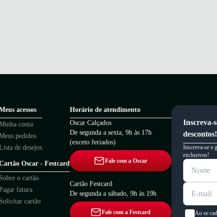
Meus acessos
Horário de atendimento
Inscreva-s
Oscar Calçados
Minha conta
De segunda a sexta, 9h às 17h
descontos!
Meus pedidos
(exceto feriados)
Lista de desejos
Inscreva-se e 
exclusivos!
Fale com a Oscar
Cartão Oscar - Festcard
Sobre o cartão
Cartão Festcard
Pagar fatura
De segunda a sábado, 9h às 19h
Solicitar cartão
Fale com a Festcard
Ao se cad