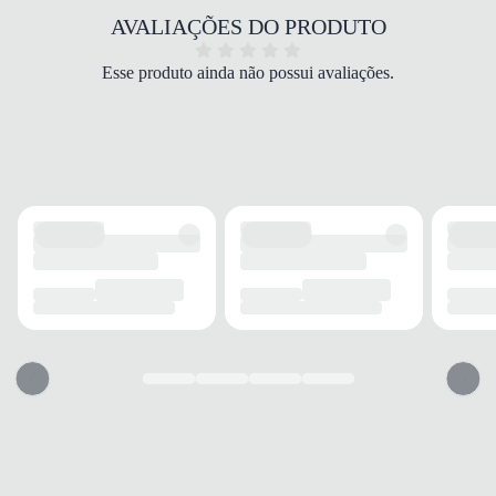
estrutura da peça, garantindo um look cheio de
AVALIAÇÕES DO PRODUTO
atitude.
Confeccionada em
poliéster
, a jaqueta oferece toque
Esse produto ainda não possui avaliações.
suave e uma experiência extremamente agradável
durante o uso. O material proporciona
leveza e
resistência
, permitindo liberdade de movimentos em
qualquer atividade. Além disso, o acabamento em tom
vermelho
traz um estilo clássico e funcional, ideal
para quem valoriza detalhes que fazem a diferença no
visual.
Perfeita para o
dia a dia, passeios e momentos de
lazer
, o modelo se adapta a diversos estilos e combina
facilmente com looks esportivos ou casuais. O
fechamento frontal e o ajuste preciso garantem
conforto personalizado
, oferecendo praticidade e
proteção leve em qualquer momento do seu cotidiano.