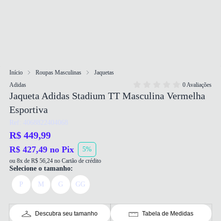
Início
Roupas Masculinas
Jaquetas
Adidas
0 Avaliações
Jaqueta Adidas Stadium TT Masculina Vermelha
Esportiva
Ref: 4068822404068
R$ 449,99
R$ 427,49 no Pix
5%
ou 8x de R$ 56,24 no Cartão de crédito
Selecione o tamanho:
P
M
G
GG
Descubra seu tamanho
Tabela de Medidas