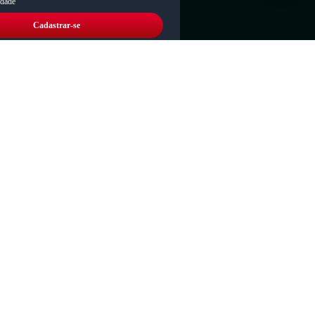
idade
Cadastrar-se
Responsabilidade social:
Verificada por
 reservados.
s são de propriedade da Loja.