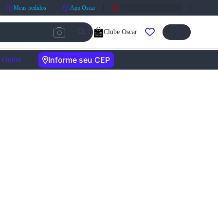
Meus pedidos
App Oscar
Clube Oscar
Informe seu CEP
Outlet