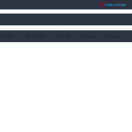
Cartão presente
eminino
Masculino
Infantil
Marcas
Cupons