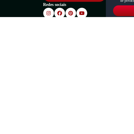
de privac
Redes sociais
Segurança:
01-58 | Razão Social: Oscar Calcados Comercio Eletronico LTDA. Todos os direitos
válidos apenas para compras via internet.As fotos, textos e layout aqui veiculado
a de e-commerce
Desenvolvido por
Powered by