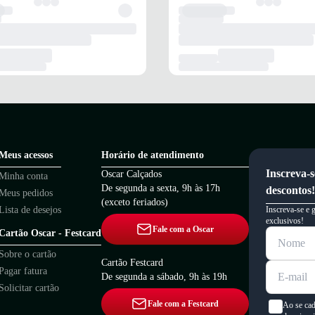
Meus acessos
Horário de atendimento
Inscreva-s
Oscar Calçados
Minha conta
De segunda a sexta, 9h às 17h
descontos!
Meus pedidos
(exceto feriados)
Lista de desejos
Inscreva-se e 
exclusivos!
Fale com a Oscar
Cartão Oscar - Festcard
Sobre o cartão
Cartão Festcard
Pagar fatura
De segunda a sábado, 9h às 19h
Solicitar cartão
Fale com a Festcard
Ao se cad