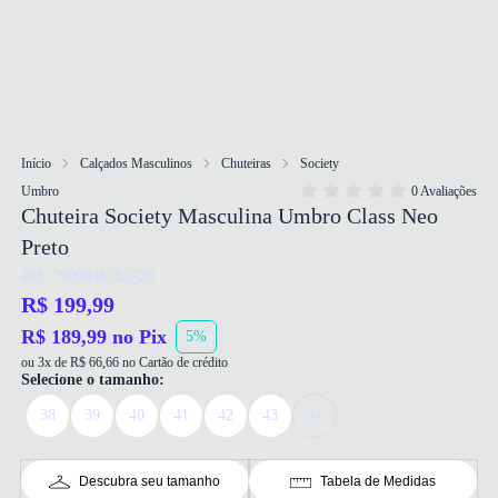
Início
Calçados Masculinos
Chuteiras
Society
Umbro
0 Avaliações
Chuteira Society Masculina Umbro Class Neo
Preto
Ref: 7909946582720
R$ 199,99
R$ 189,99 no Pix
5%
ou 3x de R$ 66,66 no Cartão de crédito
Selecione o tamanho:
38
39
40
41
42
43
44
Descubra seu tamanho
Tabela de Medidas