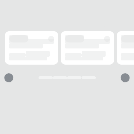
estabilidade em diferentes superfícies.
A
cinta larga
de fixação assegura um ajuste firme e
confortável, ideal para passeios, momentos de
descanso ou atividades urbanas. O
Chinelo Slide
Cartago
é um item versátil que complementa
produções despojadas, oferecendo o equilíbrio
perfeito entre bem-estar e design autêntico.