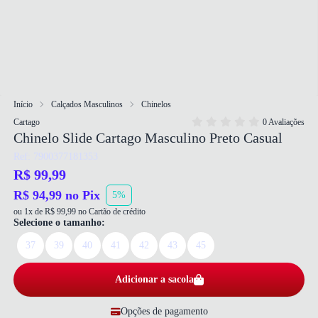
Início
Calçados Masculinos
Chinelos
Cartago
0 Avaliações
Chinelo Slide Cartago Masculino Preto Casual
Ref: 7900377181353
R$ 99,99
R$ 94,99 no Pix
5%
ou 1x de R$ 99,99 no Cartão de crédito
Selecione o tamanho:
37
39
40
41
42
43
45
Adicionar a sacola
Opções de pagamento