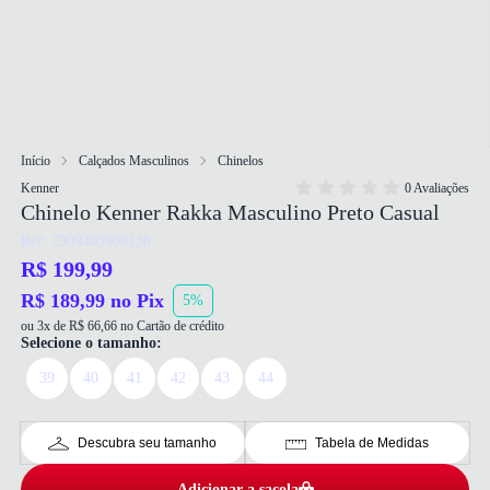
Início
Calçados Masculinos
Chinelos
Kenner
0 Avaliações
Chinelo Kenner Rakka Masculino Preto Casual
Ref: 7909403909138
R$ 199,99
R$ 189,99 no Pix
5%
ou 3x de R$ 66,66 no Cartão de crédito
Selecione o tamanho:
39
40
41
42
43
44
Descubra seu tamanho
Tabela de Medidas
Adicionar a sacola