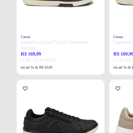
Cazzac
Cazzac
Sapatênis Casual Cazzac Masculino
Sapatênis
Marrom
R$ 169,99
R$ 169,9
ou R$ 161,49 no Pix
ou R$ 161,
em até 3x de R$ 56,66
em até 3x de 