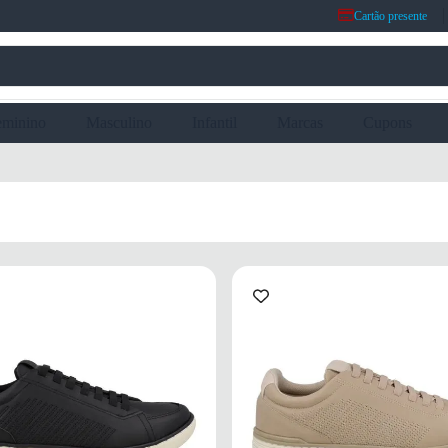
Cartão presente
eminino
Masculino
Infantil
Marcas
Cupons