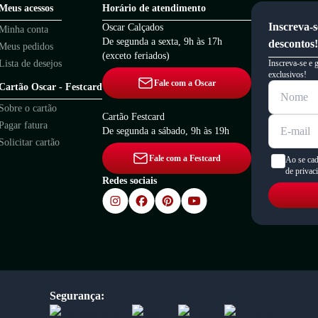
Meus acessos
Horário de atendimento
Inscreva-s
Oscar Calçados
Minha conta
De segunda a sexta, 9h às 17h
descontos!
Meus pedidos
(exceto feriados)
Lista de desejos
Inscreva-se e 
exclusivos!
Fale com a Oscar
Cartão Oscar - Festcard
Sobre o cartão
Cartão Festcard
Pagar fatura
De segunda a sábado, 9h às 19h
Solicitar cartão
Fale com a Festcard
Ao se cad
de privac
Redes sociais
Segurança: