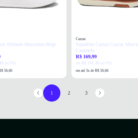
Cazzac
zac Elefante Masculino Bege
Sapatênis Casual Cazzac Mascu
Caramelo
9
R$ 169,99
49 no Pix
ou R$ 161,49 no Pix
R$ 56,66
em até 3x de R$ 56,66
1
2
3