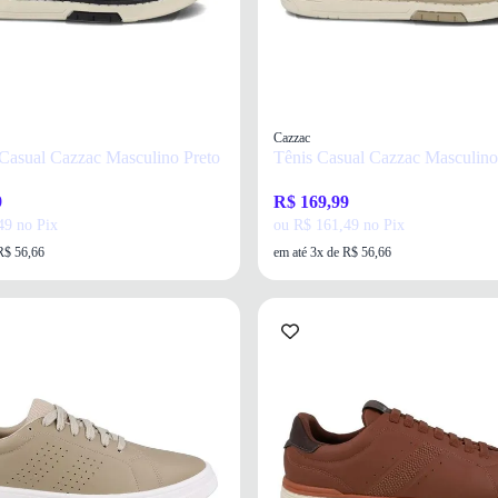
Cazzac
 Casual Cazzac Masculino Preto
Tênis Casual Cazzac Masculin
9
R$ 169,99
49 no Pix
ou R$ 161,49 no Pix
R$ 56,66
em até 3x de R$ 56,66