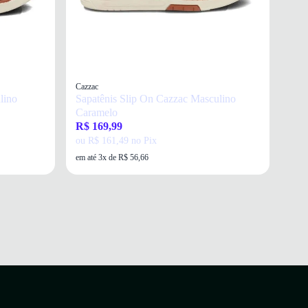
Cazzac
lino
Sapatênis Slip On Cazzac Masculino
Caramelo
R$ 169,99
ou R$ 161,49 no Pix
em até 3x de R$ 56,66