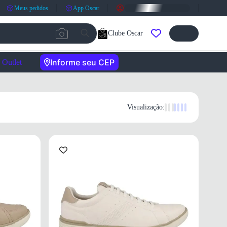
Meus pedidos
App Oscar
Clube Oscar
Informe seu CEP
Outlet
Visualização: