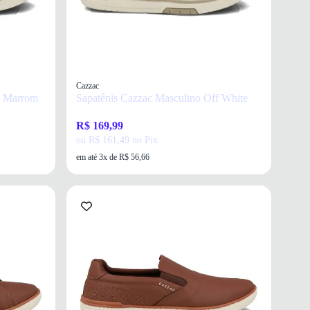
Cazzac
o Marrom
Sapatênis Cazzac Masculino Off White
R$ 169,99
ou R$ 161,49 no Pix
em até 3x de R$ 56,66