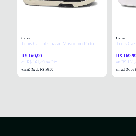
Cazzac
Cazzac
Tênis Casual Cazzac Masculino Preto
Tênis Caz
R$ 169,99
R$ 169,9
ou R$ 161,49 no Pix
ou R$ 161,
em até 3x de R$ 56,66
em até 3x de 