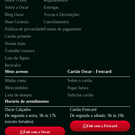
Black Friday
Regulamentos
Sobre a Oscar
Entregas
Blog Oscar
Trocas e Devoluções
Haus Creators
Cancelamentos
Política de privacidade
Formas de pagamento
Cartão presente
Nossas lojas
Trabalhe conosco
Loja da Águia
Recicalce
Meus acessos
Cartão Oscar - Festcard
Minha conta
Sobre o cartão
Meus pedidos
Pagar fatura
Lista de desejos
Solicitar cartão
Horário de atendimento
Oscar Calçados
Cartão Festcard
De segunda a sexta, 9h às 17h
De segunda a sábado, 9h às 19h
(exceto feriados)
Fale com a Festcard
Fale com a Oscar