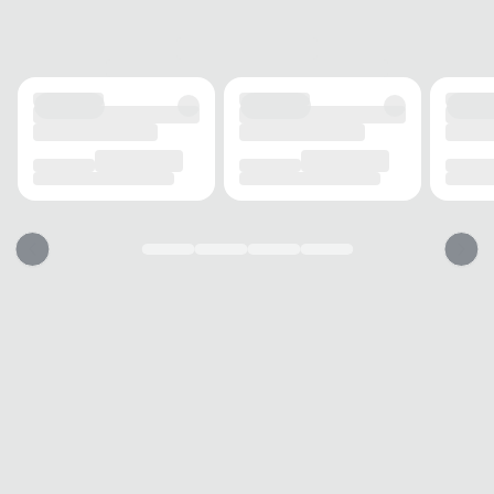
27,5x18,5x9,5 cm
DETALHES
Acabamento
Elegante
Logo
Relevo
Forro
Estampado
MODELO
Tipo
Bolsa
Gênero
Masculino
USO
TIPO
Casual
Dicas de uso do produto
1. Ajuste e conforto
2. Organização inteligente