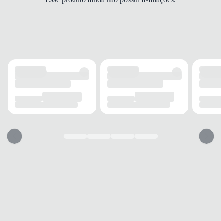
FORRO
Tecido
MARCA
Alice Palucci
DETALHES
Fechamento
Zíper
Alça
Ajustável
Acabamento
Lisa
MODELO
Tipo
Carteira
Gênero
Feminino
USO
TIPO