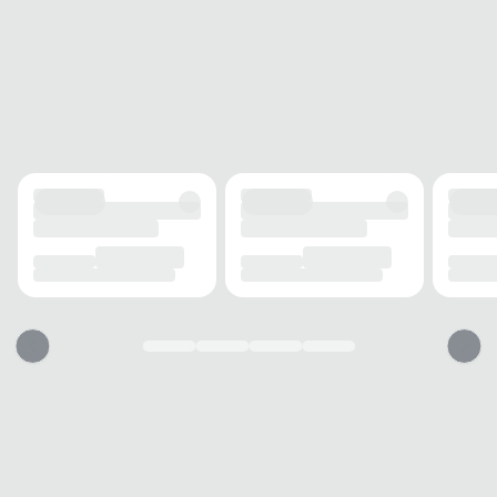
proporciona mais
liberdade de movimento e
conforto no bolso
, tornando o transporte mais prático
ao longo do dia. Sua estrutura bem distribuída facilita
o acesso rápido aos itens, ajudando a manter a
eficiência em diferentes momentos. Uma escolha
inteligente para quem busca funcionalidade com
sobriedade e elegância em uma única peça.