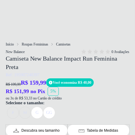
Início
Roupas Femininas
Camisetas
New Balance
0 Avaliações
Camiseta New Balance Impact Run Feminina
Preta
Ref: 195907240397
R$ 159,99
Você economiza R$ 40,00
R$ 199,99
R$ 151,99 no Pix
5%
ou 3x de R$ 53,33 no Cartão de crédito
Selecione o tamanho:
P
M
G
GG
Descubra seu tamanho
Tabela de Medidas