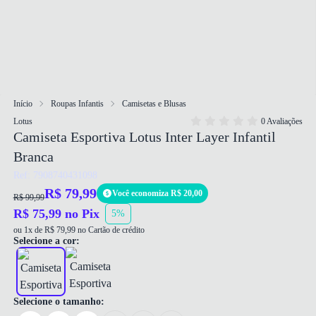
Início
Roupas Infantis
Camisetas e Blusas
Lotus
0 Avaliações
Camiseta Esportiva Lotus Inter Layer Infantil
Branca
Ref: 7908740431098
R$ 79,99
Você economiza R$ 20,00
R$ 99,99
R$ 75,99 no Pix
5%
ou 1x de R$ 79,99 no Cartão de crédito
Selecione a cor:
Selecione o tamanho: