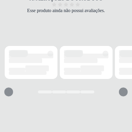
Branco
MODELAGEM
Esse produto ainda não possui avaliações.
Regular
MANGA
Curta
ACABAMENTO
TECIDO
Poliéster
ELASTICIDADE
Baixa
ESTAMPA
Layer
INFORMAÇÃO ADICIONAL
SECAGEM
Rápida
DESIGN
Moderno
USO
TIPO