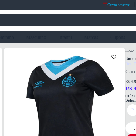
Cartão presente
eminino
Masculino
Infantil
Marcas
Cupons
Início
Umbro
Ref: 
Cam
R$ 299
R$ 9
ou 1x d
Selec
P