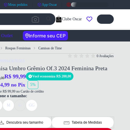
Meus pedidos
App Oscar
Clube Oscar
Informe seu CEP
Outlet
Roupas Femininas
Camisas de Time
0 Avaliações
7909943676583
isa Umbro Grêmio Of.3 2024 Feminina Preta
R$ 99,99
Você economiza R$ 200,00
,99
4,99 no Pix
5%
e R$ 99,99 no Cartão de crédito
ione o tamanho:
M
G
GG
Descubra seu tamanho
Tabela de Medidas