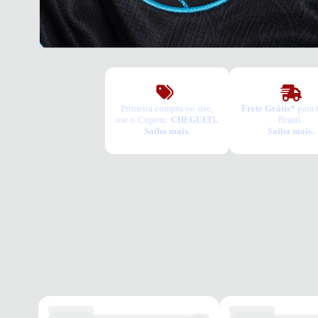
Primeira compra no site,
Frete Grátis*
para 
use o Cupom:
Brasil.
CHEGUEI5.
Saiba mais.
Saiba mais.