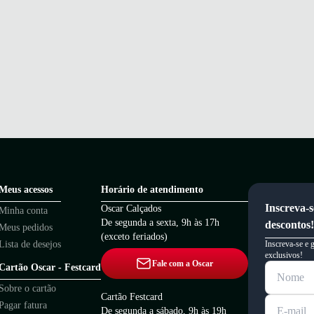
Meus acessos
Horário de atendimento
Inscreva-s
Oscar Calçados
Minha conta
De segunda a sexta, 9h às 17h
descontos!
Meus pedidos
(exceto feriados)
Lista de desejos
Inscreva-se e 
exclusivos!
Fale com a Oscar
Cartão Oscar - Festcard
Sobre o cartão
Cartão Festcard
Pagar fatura
De segunda a sábado, 9h às 19h