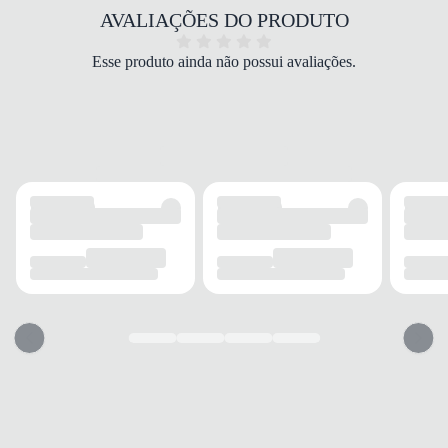
COR
AVALIAÇÕES DO PRODUTO
Rosa
DROP
Esse produto ainda não possui avaliações.
Drop médio
FECHAMENTO
Cadarço
SOLADO
MATERIAL
Borracha
ADERÊNCIA
Alta
AMORTECIMENTO
EVA
FORRO
MATERIAL
Tecido
ACOLCHOAMENTO
Médio