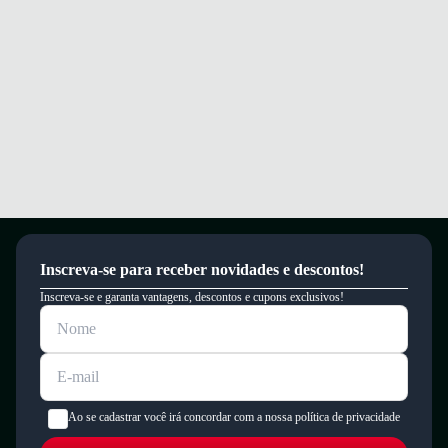
Conforto e segurança para seus passos em qualquer ocasião.
Garantia
Este produto possui uma garantia contra defeitos de fabricação válida por
um período de 90 dias.
Inscreva-se para receber novidades e descontos!
Inscreva-se e garanta vantagens, descontos e cupons exclusivos!
Ao se cadastrar você irá concordar com a nossa política de privacidade