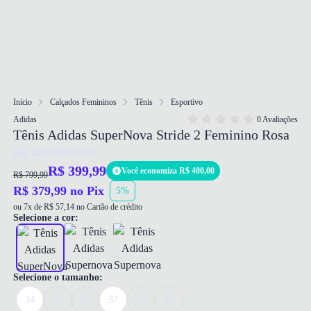
Início
Calçados Femininos
Tênis
Esportivo
Adidas
0 Avaliações
Tênis Adidas SuperNova Stride 2 Feminino Rosa
Ref: 4067889015187
R$ 399,99
Você economiza R$ 400,00
R$ 799,99
R$ 379,99 no Pix
5%
ou 7x de R$ 57,14 no Cartão de crédito
Selecione a cor:
Selecione o tamanho:
34
35
36
37
38
39