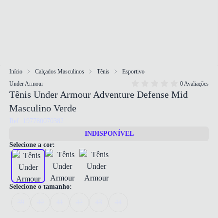
Início
Calçados Masculinos
Tênis
Esportivo
Under Armour
0 Avaliações
Tênis Under Armour Adventure Defense Mid
Masculino Verde
Ref: 197780070382
INDISPONÍVEL
Selecione a cor:
Selecione o tamanho:
39
40
41
42
43
44