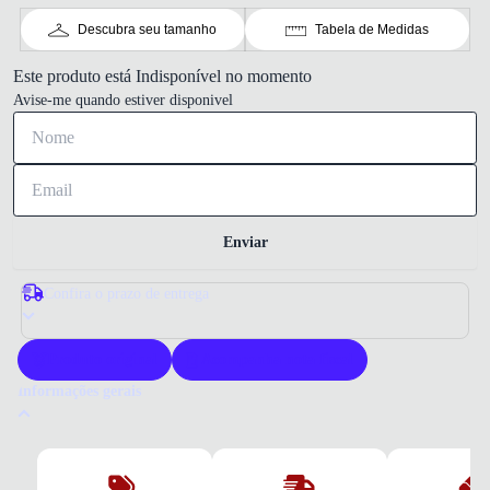
Descubra seu tamanho
Tabela de Medidas
Este produto está Indisponível no momento
Avise-me quando estiver disponivel
Enviar
Confira o prazo de entrega
Produto original
Acompanha nota fiscal
Informações gerais
Por que comprar um tênis Under Armour?
O Tênis Under Armour Defense Mid é feito para quem busca resistência
e conforto. Seu design robusto e materiais de alta qualidade garantem