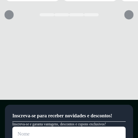
Solado com tecnologia High Abrasion Rubber e TPU para excelente
tração.
Palmilha em EVA com tecido que proporciona conforto e suporte
prolongados.
Desfrute de conforto e segurança em cada passo, mesmo nos terrenos
mais difíceis
Garantia
Este produto possui uma garantia contra defeitos de fabricação válida por
um período de 90 dias.
Inscreva-se para receber novidades e descontos!
Inscreva-se e garanta vantagens, descontos e cupons exclusivos!