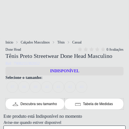
Início
Calçados Masculinos
Tênis
Casual
Done Head
0 Avaliações
Tênis Preto Streetwear Done Head Masculino
Ref: 7908255382052
INDISPONÍVEL
Selecione o tamanho:
37
38
39
40
41
42
43
Descubra seu tamanho
Tabela de Medidas
Este produto está Indisponível no momento
Avise-me quando estiver disponivel