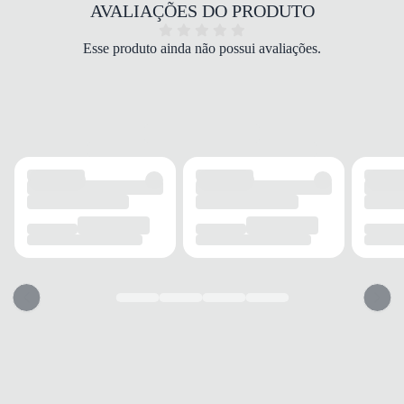
Sintético
AVALIAÇÕES DO PRODUTO
COR
Preto
Esse produto ainda não possui avaliações.
PALMILHA
Espuma
FECHAMENTO
Cadarço
SOLADO
MATERIAL
Borracha
ADERÊNCIA
Alta
AMORTECIMENTO
Médio
FORRO
MATERIAL
Tecido
ACOLCHOAMENTO
Leve