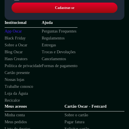
Cadastrar-se
Institucional
Ajuda
App Oscar
Perguntas Frequentes
Black Friday
Regulamentos
Sobre a Oscar
Entregas
Blog Oscar
Trocas e Devoluções
Haus Creators
Cancelamentos
Política de privacidade
Formas de pagamento
Cartão presente
Nossas lojas
Trabalhe conosco
Loja da Águia
Recicalce
Meus acessos
Cartão Oscar - Festcard
Minha conta
Sobre o cartão
Meus pedidos
Pagar fatura
Lista de desejos
Solicitar cartão