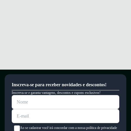
liberdade.
Garantia
Este produto possui uma garantia contra defeitos de fabricação válida por
um período de 90 dias.
Inscreva-se para receber novidades e descontos!
Inscreva-se e garanta vantagens, descontos e cupons exclusivos!
Ao se cadastrar você irá concordar com a nossa política de privacidade