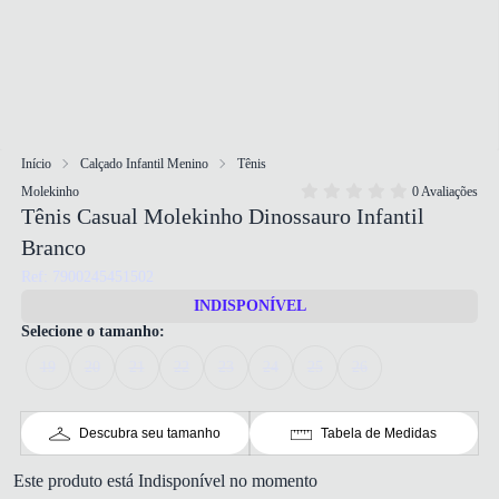
Início
Calçado Infantil Menino
Tênis
Molekinho
0 Avaliações
Tênis Casual Molekinho Dinossauro Infantil
Branco
Ref: 7900245451502
INDISPONÍVEL
Selecione o tamanho:
19
20
21
22
23
24
25
26
Descubra seu tamanho
Tabela de Medidas
Este produto está Indisponível no momento