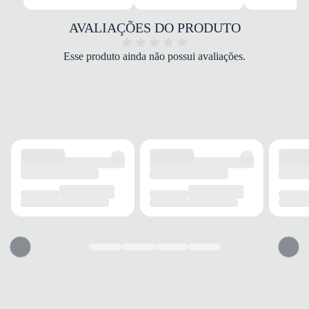
Oxford/Tecido
COR
AVALIAÇÕES DO PRODUTO
Branco
PALMILHA
Esse produto ainda não possui avaliações.
EVA e Espuma
FECHAMENTO
Cadarço
SOLADO
MATERIAL
Borracha
ADERÊNCIA
Alta
AMORTECIMENTO
Com espuma
FORRO
MATERIAL
Tecido
RESPIRABILIDADE