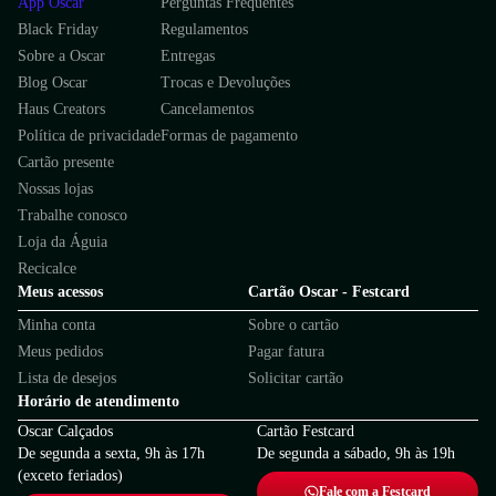
App Oscar
Perguntas Frequentes
Black Friday
Regulamentos
Sobre a Oscar
Entregas
Blog Oscar
Trocas e Devoluções
Haus Creators
Cancelamentos
Política de privacidade
Formas de pagamento
Cartão presente
Nossas lojas
Trabalhe conosco
Loja da Águia
Recicalce
Meus acessos
Cartão Oscar - Festcard
Minha conta
Sobre o cartão
Meus pedidos
Pagar fatura
Lista de desejos
Solicitar cartão
Horário de atendimento
Oscar Calçados
Cartão Festcard
De segunda a sexta, 9h às 17h
De segunda a sábado, 9h às 19h
(exceto feriados)
Fale com a Festcard