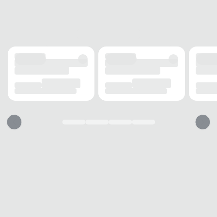
EVA anatômico
FECHAMENTO
Cadarço
SOLADO
MATERIAL
Borracha
ADERÊNCIA
Alta
AMORTECIMENTO
Médio
FORRO
MATERIAL
Têxtil
TECNOLOGIA
Respirável
ACOLCHOAMENTO
Leve
USO
TIPO