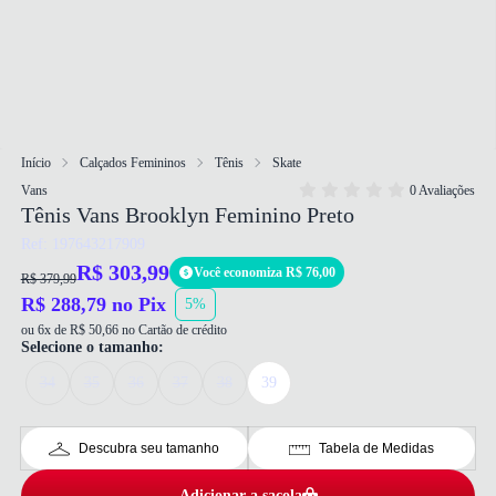
Início
Calçados Femininos
Tênis
Skate
Vans
0 Avaliações
Tênis Vans Brooklyn Feminino Preto
Ref: 197643217909
R$ 303,99
Você economiza R$ 76,00
R$ 379,99
R$ 288,79 no Pix
5%
ou 6x de R$ 50,66 no Cartão de crédito
Selecione o tamanho:
34
35
36
37
38
39
Descubra seu tamanho
Tabela de Medidas
Adicionar a sacola