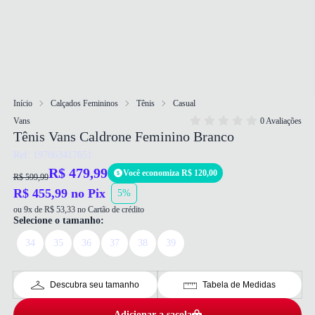
Início
Calçados Femininos
Tênis
Casual
Vans
0 Avaliações
Tênis Vans Caldrone Feminino Branco
Ref: 197063417651
R$ 479,99
Você economiza R$ 120,00
R$ 599,99
R$ 455,99 no Pix
5%
ou 9x de R$ 53,33 no Cartão de crédito
Selecione o tamanho:
34
35
36
37
38
39
Descubra seu tamanho
Tabela de Medidas
Adicionar a sacola