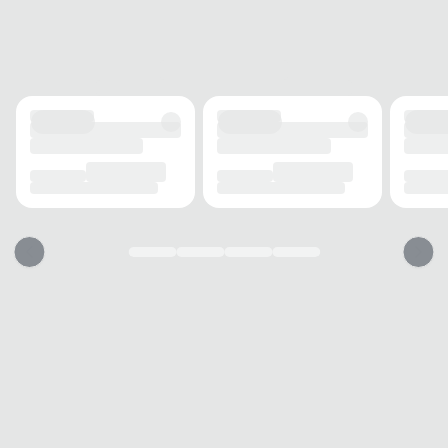
FECHAMENTO
Cadarço
SOLADO
MATERIAL
Borracha
ADERÊNCIA
Alta
AMORTECIMENTO
Leve
FORRO
MATERIAL
Têxtil
RESPIRABILIDADE
Alta
ACOLCHOAMENTO
Leve
USO
TIPO
Casual