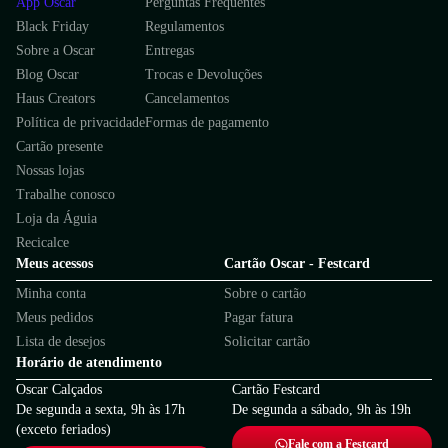
App Oscar
Perguntas Frequentes
Black Friday
Regulamentos
Sobre a Oscar
Entregas
Blog Oscar
Trocas e Devoluções
Haus Creators
Cancelamentos
Política de privacidade
Formas de pagamento
Cartão presente
Nossas lojas
Trabalhe conosco
Loja da Águia
Recicalce
Meus acessos
Cartão Oscar - Festcard
Minha conta
Sobre o cartão
Meus pedidos
Pagar fatura
Lista de desejos
Solicitar cartão
Horário de atendimento
Oscar Calçados
Cartão Festcard
De segunda a sexta, 9h às 17h
De segunda a sábado, 9h às 19h
(exceto feriados)
Fale com a Festcard