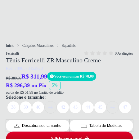
Início
Calçados Masculinos
Sapatênis
Ferricelli
0 Avaliações
Tênis Ferricelli ZR Masculino Creme
Ref: 7890578452928
R$ 311,99
Você economiza R$ 78,00
R$ 389,99
R$ 296,39 no Pix
5%
ou 6x de R$ 51,99 no Cartão de crédito
Selecione o tamanho:
38
39
40
41
42
43
44
45
46
47
Descubra seu tamanho
Tabela de Medidas
Adicionar a sacola