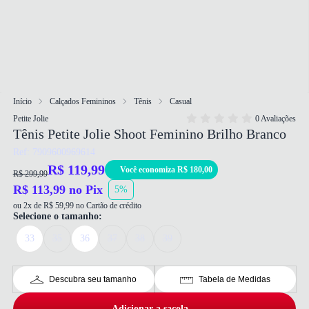
Início
Calçados Femininos
Tênis
Casual
Petite Jolie
0 Avaliações
Tênis Petite Jolie Shoot Feminino Brilho Branco
Ref: 7909600969614
R$ 119,99
Você economiza R$ 180,00
R$ 299,99
R$ 113,99 no Pix
5%
ou 2x de R$ 59,99 no Cartão de crédito
Selecione o tamanho:
33
35
36
37
38
39
Descubra seu tamanho
Tabela de Medidas
Adicionar a sacola