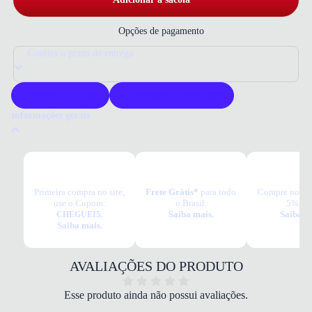
Opções de pagamento
Confira o prazo de entrega
Produto original
Acompanha nota fiscal
Informações gerais
Por que comprar um tênis Petite Jolie?
O tênis Petite Jolie une estilo e conforto para o dia a dia. Fabricado com
materiais de qualidade, garante durabilidade e elegância. Ideal para quem
busca um visual moderno e versátil com conforto superior.
Primeira compra no site,
Frete Grátis*
para todo
Compre no PI
use o Cupom:
o Brasil.
5% OF
Tudo o que você precisa saber sobre Tênis Petite Jolie Shoot Feminino
Saiba mais.
Saiba m
CHEGUEI5.
Branco
Saiba mais.
MATERIAL
Napa
COR
AVALIAÇÕES DO PRODUTO
Branco
PALMILHA
Esse produto ainda não possui avaliações.
Macia com espuma