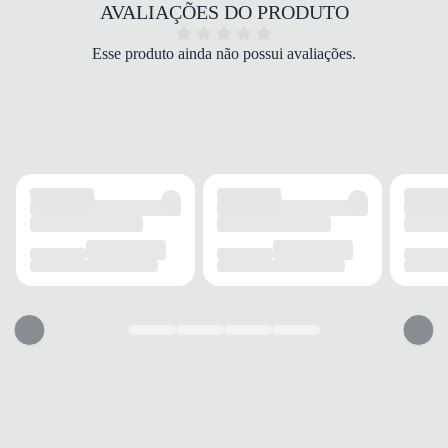
COR
AVALIAÇÕES DO PRODUTO
Creme
PALMILHA
Esse produto ainda não possui avaliações.
Sintética
FECHAMENTO
Slip on
SOLADO
MATERIAL
Borracha
ADERÊNCIA
Alta
AMORTECIMENTO
Médio
FORRO
MATERIAL
Sintético
ACOLCHOAMENTO
Leve
USO