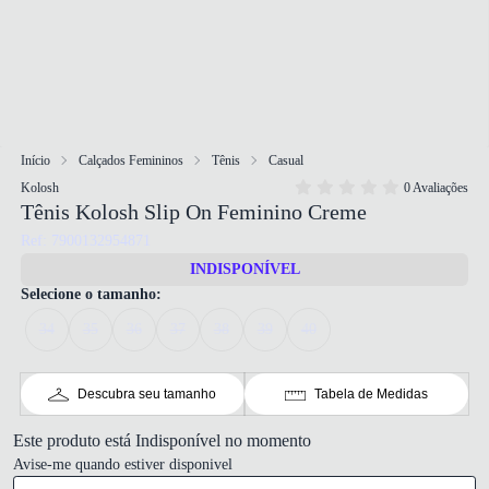
Início
Calçados Femininos
Tênis
Casual
Kolosh
0 Avaliações
Tênis Kolosh Slip On Feminino Creme
Ref: 7900132954871
INDISPONÍVEL
Selecione o tamanho:
34
35
36
37
38
39
40
Descubra seu tamanho
Tabela de Medidas
Este produto está Indisponível no momento
Avise-me quando estiver disponivel