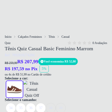
Início
Calçados Femininos
Tênis
Casual
Quiz
0 Avaliações
Tênis Quiz Casual Basic Feminino Marrom
Ref: 7892818274284
R$ 207,99
Você economiza R$ 52,00
R$ 259,99
R$ 197,59 no Pix
5%
ou 4x de R$ 51,99 no Cartão de crédito
Selecione a cor:
Selecione o tamanho:
34
35
36
37
38
39