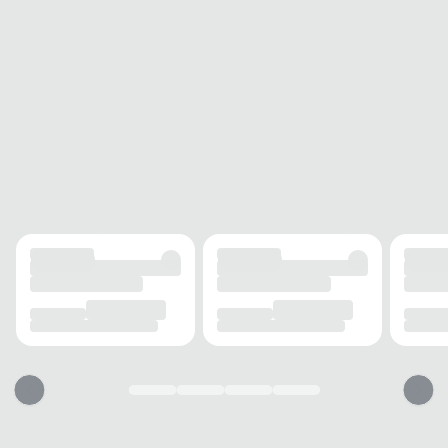
Alta
ACOLCHOAMENTO
Leve
USO
TIPO
Casual
Esse tênis vai servir?
1. Escolha seu número
2. Faça o pedido e prove
3. Troca Grátis
A troca é gratuita e fácil. Você tem 7 dias para solicitar a troca, caso o
produto não sirva.