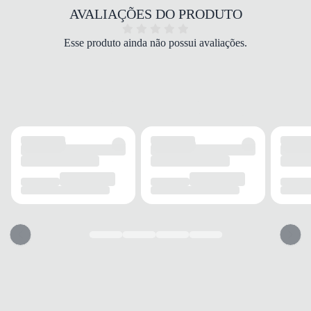
COR
AVALIAÇÕES DO PRODUTO
Marrom
PALMILHA
Esse produto ainda não possui avaliações.
Espuma
FECHAMENTO
Cadarço
SOLADO
MATERIAL
Borracha
ADERÊNCIA
Alta
AMORTECIMENTO
Médio
FORRO
MATERIAL
Tecido
RESPIRABILIDADE